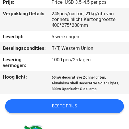
NEEM
Prijs:
Price: USD 3.5-4.5 per pcs
CONTACT
Verpakking Details:
245pcs/carton, 21kg/ctn van
zonnetuinlicht Kartongrootte:
MET
400*275*280mm
ONS
Levertijd:
5 werkdagen
OP
Betalingscondities:
T/T, Western Union
NIEUWS
Levering
1000 pcs/2-dagen
vermogen:
Hoog licht:
,
GEVALLEN
60mA decoratieve Zonnelichten
,
Aluminium Shell Decorative Solar Lights
800m Openlucht Gloeilamp
EEN
OFFERTE
BESTE PRIJS
AANVRAGEN