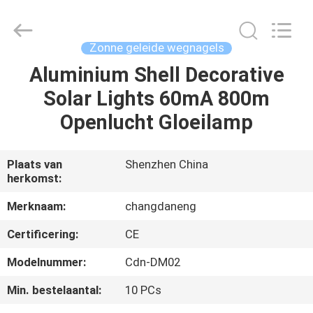
Changdaneng
Technology
Co.,
Ltd..
All
Zonne geleide wegnagels
Rights
Reserved.
Aluminium Shell Decorative
HUIS
Solar Lights 60mA 800m
PRODUCTEN
Openlucht Gloeilamp
OVER
Plaats van
Shenzhen China
herkomst:
ONS
Merknaam:
changdaneng
FABRIEKSRONDLEIDING
Certificering:
CE
Modelnummer:
Cdn-DM02
KWALITEITSCONTROLE
Min. bestelaantal:
10 PCs