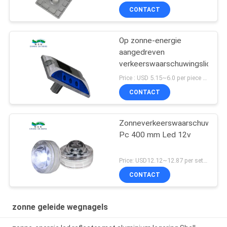
waarschuwen
CONTACT
Op zonne-energie
aangedreven
verkeerswaarschuwingslichten
Price : USD 5.15~6.0 per piece MOQ:100pcs
CONTACT
Zonneverkeerswaarschuwingsl
Pc 400 mm Led 12v
Price: USD12.12~12.87 per set MOQ:100pcs
CONTACT
zonne geleide wegnagels