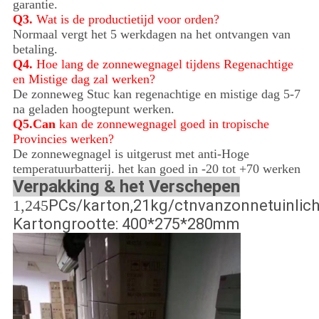
garantie.
Q3.
Wat is de productietijd voor orden?
Normaal vergt het 5 werkdagen na het ontvangen van
betaling.
Q4.
Hoe lang de zonnewegnagel tijdens Regenachtige
en Mistige dag zal werken?
De zonneweg Stuc kan regenachtige en mistige dag 5-7
na geladen hoogtepunt werken.
Q5.Can
kan de zonnewegnagel goed in tropische
Provincies werken?
De zonnewegnagel is uitgerust met anti-Hoge
temperatuurbatterij. het kan goed in -20 tot +70 werken
Verpakking & het Verschepen
1,245
PCs/karton,21kg/ctnvanzonnetuinlich
Kartongrootte: 400*275*280mm