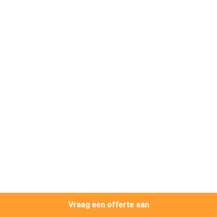
NEEM
CONTACT
MET
ONS
OP
NIEUWS
GEVALLEN
EEN
OFFERTE
AANVRAGEN
Vraag een offerte aan