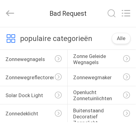
Changdaneng
Technology
Co.,
Bad Request
Ltd..
All
Rights
Reserved.
HUIS
populaire categorieën
Alle
PRODUCTEN
Zonne Geleide 
Zonnewegnagels
Wegnagels
OVER
Zonnewegreflectoren
Zonnewegmaker
ONS
Openlucht 
Solar Dock Light
Zonnetuinlichten
FABRIEKSRONDLEIDING
Buitenstaand 
Zonnedeklicht
Decoratief 
KWALITEITSCONTROLE
Zonnelicht