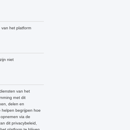
n van het platform
ijn niet
diensten van het
emming met dit
ken, delen en
e helpen begrijpen hoe
ns opnemen via de
an dit privacybeleid,
et platform te blijven