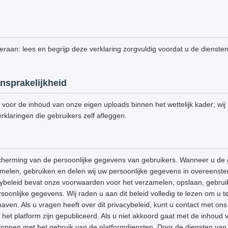
 eraan: lees en begrijp deze verklaring zorgvuldig voordat u de dienste
nsprakelijkheid
k voor de inhoud van onze eigen uploads binnen het wettelijk kader; wij z
rklaringen die gebruikers zelf afleggen.
cherming van de persoonlijke gegevens van gebruikers. Wanneer u de 
amelen, gebruiken en delen wij uw persoonlijke gegevens in overeenst
acybeleid bevat onze voorwaarden voor het verzamelen, opslaan, gebrui
onlijke gegevens. Wij raden u aan dit beleid volledig te lezen om u t
aven. Als u vragen heeft over dit privacybeleid, kunt u contact met o
het platform zijn gepubliceerd. Als u niet akkoord gaat met de inhoud v
stoppen met het gebruik van de platformdiensten. Door de diensten van h