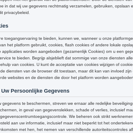
e in dat wij uw gegevens rechtmatig verzamelen, gebruiken, opslaan e
t privacybeleid.
ies
e toegangservaring te bieden, kunnen we, wanneer u onze platformge
van het platform gebruikt, cookies, flash cookies of andere lokale opsl
e applicaties worden aangeboden (gezamenlijk Cookies) om u een gep
ervice te bieden. Begrijp alsjeblieft dat sommige van onze diensten a
hulp van cookies. U kunt de acceptatie van cookies wijzigen of cooki
de diensten van de browser dit toestaan, maar dit kan van invloed zijn
eerde websites en de diensten die door het platform worden aangeboden
 Uw Persoonlijke Gegevens
w gegevens te beschermen, streven we ernaar alle redelijke beveiligi
ermen, in geval van gegevenslekken, schade of verlies, inclusief maar
g, gegevenscentrumtoegangscontrole. We beheren ook strikt werknemers
steld aan uw informatie, inclusief maar niet beperkt tot het onderteke
omsten met hen, het nemen van verschillende autoriteitscontroles afh