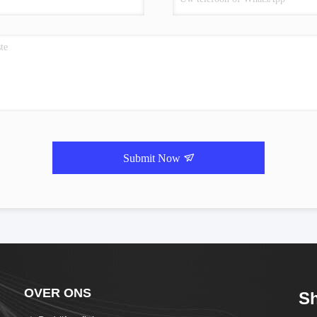
Submit Now
OVER ONS
S