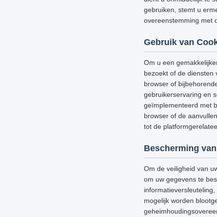
gebruiken, stemt u erme
overeenstemming met di
Gebruik van Cook
Om u een gemakkelijker
bezoekt of de diensten 
browser of bijbehorend
gebruikerservaring en s
geïmplementeerd met be
browser of de aanvullen
tot de platformgerelat
Bescherming van
Om de veiligheid van u
om uw gegevens te besch
informatieversleutelin
mogelijk worden blootge
geheimhoudingsovereenk