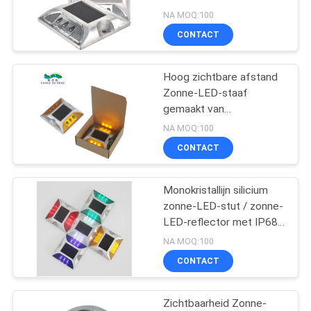
ONLINE
temperatuur
NA MOQ:100
SHOP
CONTACT
209
Hoog zichtbare afstand
SITEMAP
Solar Dock Light
Zonne-LED-staaf
gemaakt van
PRIVACYBELEID
aluminiumlegering voor
NA MOQ:100
wegmarkering
CONTACT
Monokristallijn silicium
209
zonne-LED-stut / zonne-
openlucht
LED-reflector met IP68
waterdichtheidsniveau
NA MOQ:100
zonnetuinlichten
CONTACT
Zichtbaarheid Zonne-