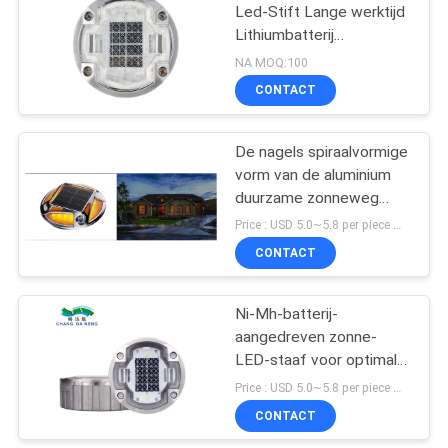
Led-Stift Lange werktijd
Lithiumbatterij
116
Monokristallijn
NA MOQ:100
Siliciumpaneel > 48 uur
CONTACT
zonnedeklicht
De nagels spiraalvormige
vorm van de aluminium
duurzame zonneweg
voor het dekveiligheid
Price : USD 5.0~5.8 per piece MOQ:100 PCs
van de rijwegweg
CONTACT
66
Buitenstaand
Ni-Mh-batterij-
aangedreven zonne-
decoratief
LED-staaf voor optimale
zonnelicht
zichtbaarheid en
Price : USD 5.0~5.8 per piece MOQ:100
prestaties op de weg
CONTACT