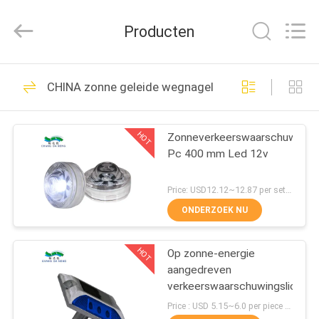
Changdaneng
Technology
Co.,
Producten
Ltd..
All
Rights
Reserved.
HUIS
336
CHINA zonne geleide wegnagels
Zonnewegnagels
PRODUCTEN
HOT
Zonneverkeerswaarschuwingsl
Pc 400 mm Led 12v
OVER
ONS
Price: USD12.12~12.87 per set MOQ:100pcs
ONDERZOEK NU
58
FABRIEKSRONDLEIDING
zonne geleide
HOT
Op zonne-energie
aangedreven
KWALITEITSCONTROLE
wegnagels
verkeerswaarschuwingslichten
Price : USD 5.15~6.0 per piece MOQ:100pcs