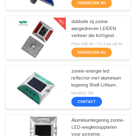
NEEM
ONDERZOEK NU
CONTACT
HOT
dubbele zij zonne
MET
40
aangedreven LEIDEN
ONS
verkeer die lichtgeel
Zonnewegreflectoren
OP
geleid opvlammend licht
Price: USD 96~115.2 per set MOQ:1set
waarschuwen
ONDERZOEK NU
NIEUWS
zonne-energie led
reflector met aluminium
GEVALLEN
legering Shell Lithium
65
Battery Power 2pcs LED
NA MOQ:100
Placement
EEN
CONTACT
Zonnewegmaker
OFFERTE
Aluminiumlegering zonne-
AANVRAGEN
LED-wegknoopplaten
voor extreme