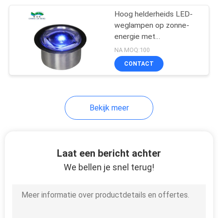
Hoog helderheids LED-
203
weglampen op zonne-
Zonne-omheining
energie met
zichtbaarheid van 500 m
NA MOQ:100
licht
CONTACT
Bekijk meer
99
Openlucht
Laat een bericht achter
Zonnemuurlicht
We bellen je snel terug!