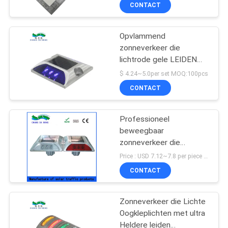
NEEM
CONTACT
CONTACT
Opvlammend
MET
zonneverkeer die
ONS
lichtrode gele LEIDEN
OP
aangedreven
$ 4.24~5.0per set MOQ:100pcs
waarschuwingssignaal
CONTACT
waarschuwen
NIEUWS
Professioneel
beweegbaar
GEVALLEN
zonneverkeer die
lichtrode blauwe leiden
Price : USD 7.12~7.8 per piece MOQ:1
met Ce-certificaat
EEN
CONTACT
waarschuwen
OFFERTE
Zonneverkeer die Lichte
AANVRAGEN
Oogkleplichten met ultra
Heldere leiden