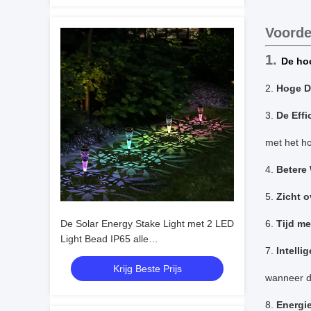
Voorde
1.
De ho
2.
Hoge D
3.
De Eff
met het h
4.
Betere
5.
Zicht o
De Solar Energy Stake Light met 2 LED
6.
Tijd me
Light Bead IP65 alle
7.
Intelli
weersomstandigheden bestand
Krijg Beste Prijs
wanneer d
8.
Energi