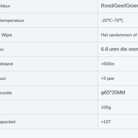
Rood/Geel/Groe
rkleur
ktemperatuur
-20℃~70℃
 Wijze
Het opvlammen of 
6-8 uren die voo
en
Afstand
>500m
uur
>3 jaar
φ65*35MM
rootte
100g
apaciteit
>10T