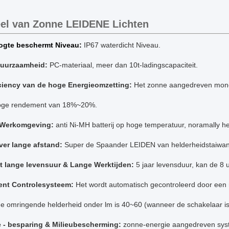
el van Zonne
ogte beschermt Niveau:
IP67 waterdicht Niveau.
uurzaamheid:
PC-materiaal, meer dan 10t-ladingscapaciteit.
iciency van de hoge Energieomzetting:
Het zonne aangedreven monocr
oge rendement van 18%~20%.
 Werkomgeving:
anti Ni-MH batterij op hoge temperatuur, noramally 
ver lange afstand:
Super de Spaander LEIDEN van helderheidstaiwan E
t lange levensuur & Lange Werktijden:
5
jaar levensduur, kan de 8 
gent Controlesysteem:
Het wordt automatisch gecontroleerd door een 
e omringende helderheid onder lm is 40~60 (wanneer de schakelaar is
e - besparing & Milieubescherming:
zonne-energie aangedreven syst