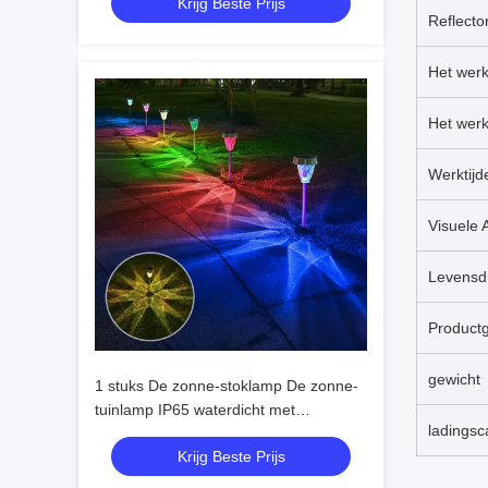
Krijg Beste Prijs
Reflecto
Het wer
Het werk
Werktijd
Visuele 
Levensd
Productg
gewicht
1 stuks De zonne-stoklamp De zonne-
tuinlamp IP65 waterdicht met
ladingsc
monokristallijn zonnepaneel
Krijg Beste Prijs