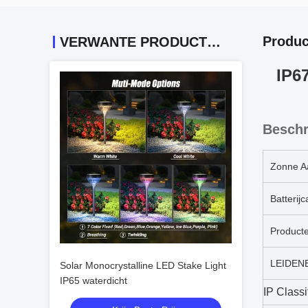
Produc
VERWANTE PRODUCTEN
IP6
Beschr
Zonne A
Batterijc
Product
LEIDENE
Solar Monocrystalline LED Stake Light
IP65 waterdicht
IP Classi