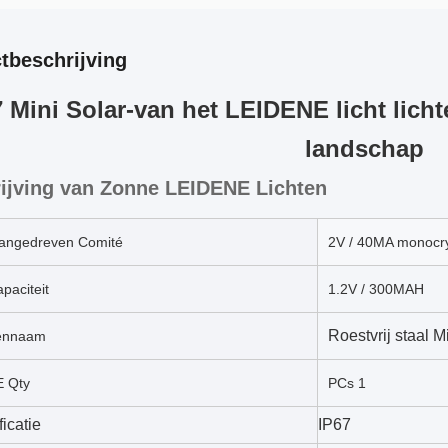
tbeschrijving
7 Mini Solar-van het LEIDENE licht lich
landschap
ijving van Zonne LEIDENE Lichten
angedreven Comité
2V / 40MA monocry
apaciteit
1.2V / 300MAH
Roestvrij staal M
ennaam
 Qty
PCs 1
ficatie
IP67