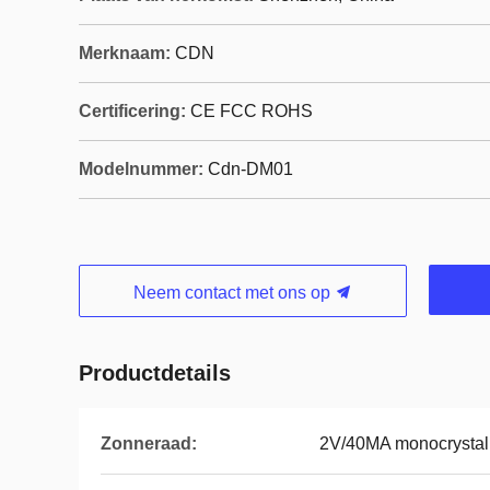
Merknaam:
CDN
Certificering:
CE FCC ROHS
Modelnummer:
Cdn-DM01
Neem contact met ons op
Productdetails
Zonneraad:
2V/40MA monocrystal