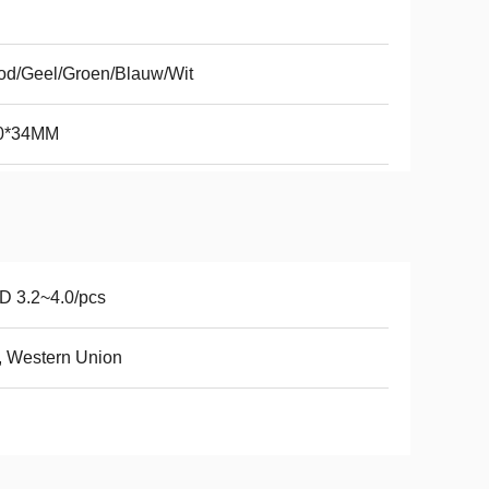
od/Geel/Groen/Blauw/Wit
0*34MM
D 3.2~4.0/pcs
, Western Union