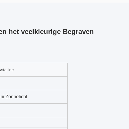
ten het veelkleurige Begraven
stalline
ini Zonnelicht