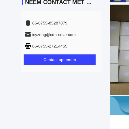
NEEM CONTACT MET ONS OP
86-0755-85287879
icyzeng@cdn-solar.com
86-0755-27214455
Contact opnemen