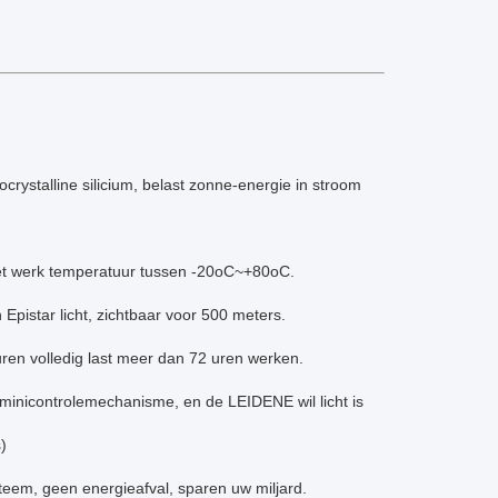
ystalline silicium, belast zonne-energie in stroom
het werk temperatuur tussen -20oC~+80oC.
pistar licht, zichtbaar voor 500 meters.
uren volledig last meer dan 72 uren werken.
minicontrolemechanisme, en de LEIDENE wil licht is
)
eem, geen energieafval, sparen uw miljard.