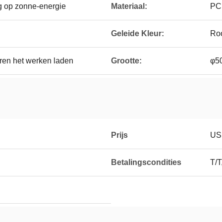
g op zonne-energie
Materiaal:
PC
Geleide Kleur:
Ro
uren het werken laden
Grootte:
φ5
Prijs
US
Betalingscondities
T/T