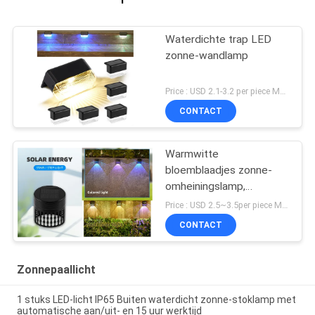
Waterdichte trap LED
zonne-wandlamp
Price : USD 2.1-3.2 per piece MOQ:10 PCs
CONTACT
Warmwitte
bloemblaadjes zonne-
omheiningslamp,
automatisch aan en uit
Price : USD 2.5~3.5per piece MOQ:10 PCs
CONTACT
Zonnepaallicht
1 stuks LED-licht IP65 Buiten waterdicht zonne-stoklamp met
automatische aan/uit- en 15 uur werktijd