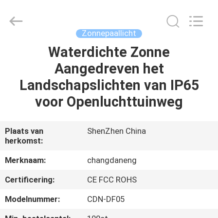
Changdaneng
Technology
Co.,
Ltd..
All
Zonnepaallicht
Rights
Reserved.
Waterdichte Zonne
HUIS
Aangedreven het
PRODUCTEN
Landschapslichten van IP65
voor Openluchttuinweg
OVER
ONS
Plaats van
ShenZhen China
herkomst:
FABRIEKSRONDLEIDING
Merknaam:
changdaneng
Certificering:
CE FCC ROHS
KWALITEITSCONTROLE
Modelnummer:
CDN-DF05