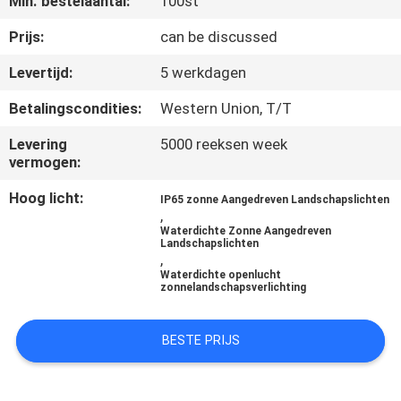
Min. bestelaantal:
100st
NEEM
CONTACT
Prijs:
can be discussed
MET
Levertijd:
5 werkdagen
ONS
Betalingscondities:
Western Union, T/T
OP
Levering
5000 reeksen week
vermogen:
NIEUWS
Hoog licht:
IP65 zonne Aangedreven Landschapslichten
,
Waterdichte Zonne Aangedreven
GEVALLEN
Landschapslichten
,
Waterdichte openlucht
zonnelandschapsverlichting
EEN
OFFERTE
BESTE PRIJS
AANVRAGEN