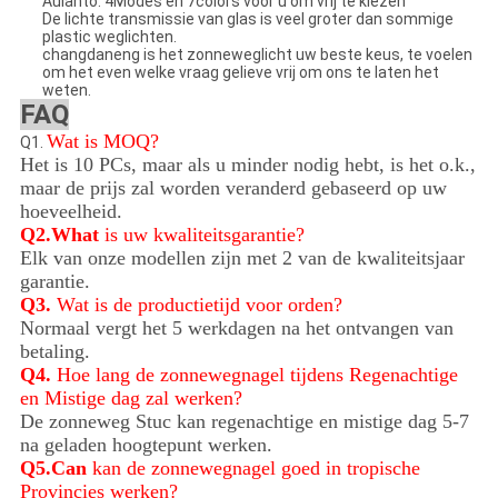
Aulanto: 4Modes en 7colors voor u om vrij te kiezen
De lichte transmissie van glas is veel groter dan sommige
plastic weglichten.
changdaneng is het zonneweglicht uw beste keus, te voelen
om het even welke vraag gelieve vrij om ons te laten het
weten.
FAQ
Wat is MOQ?
Q1.
Het is 10 PCs, maar als u minder nodig hebt, is het o.k.,
maar de prijs zal worden veranderd gebaseerd op uw
hoeveelheid.
Q2.What
is uw kwaliteitsgarantie?
Elk van onze modellen zijn met 2 van de kwaliteitsjaar
garantie.
Q3.
Wat is de productietijd voor orden?
Normaal vergt het 5 werkdagen na het ontvangen van
betaling.
Q4.
Hoe lang de zonnewegnagel tijdens Regenachtige
en Mistige dag zal werken?
De zonneweg Stuc kan regenachtige en mistige dag 5-7
na geladen hoogtepunt werken.
Q5.Can
kan de zonnewegnagel goed in tropische
Provincies werken?