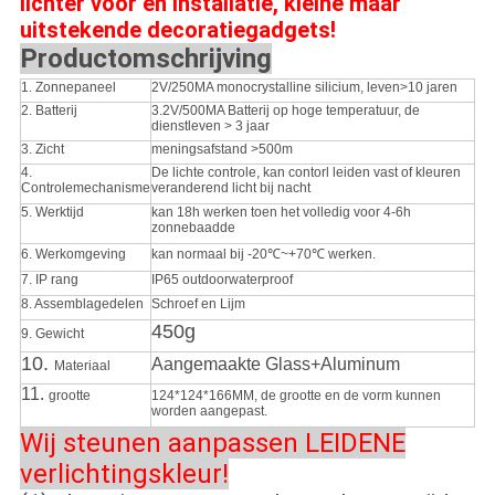
lichter voor en installatie, kleine maar
uitstekende decoratiegadgets!
Productomschrijving
1.
Zonnepaneel
2V/250MA monocrystalline silicium, leven>10 jaren
2. Batterij
3.2V/500MA Batterij op hoge temperatuur, de
dienstleven > 3 jaar
3. Zicht
meningsafstand >500m
4.
De lichte controle, kan contorl leiden vast of kleuren
Controlemechanisme
veranderend licht bij nacht
5. Werktijd
kan 18h werken toen het volledig voor 4-6h
zonnebaadde
6. Werkomgeving
kan normaal bij -20℃~+70℃ werken.
7. IP rang
IP65 outdoorwaterproof
8. Assemblagedelen
Schroef en Lijm
450g
9. Gewicht
10.
Aangemaakte Glass+Aluminum
Materiaal
11.
grootte
124*124*166MM, de grootte en de vorm kunnen
worden aangepast.
Wij steunen aanpassen LEIDENE
verlichtingskleur!