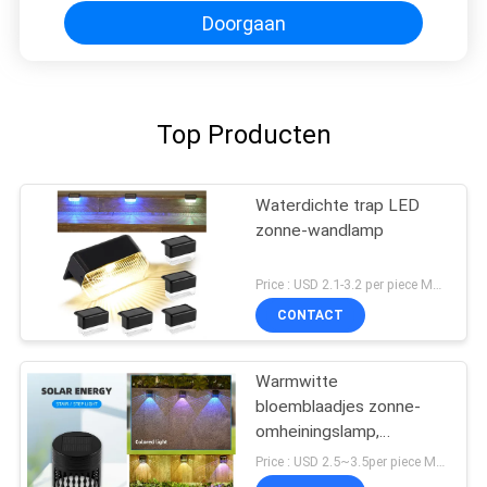
Doorgaan
Top Producten
Waterdichte trap LED
zonne-wandlamp
Price : USD 2.1-3.2 per piece MOQ:10 PCs
CONTACT
Warmwitte
bloemblaadjes zonne-
omheiningslamp,
automatisch aan en uit
Price : USD 2.5~3.5per piece MOQ:10 PCs