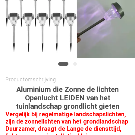
ONLINE
SHOP
SITEMAP
PRIVACYBELEID
Productomschrijving
Aluminium die Zonne de lichten
Openlucht LEIDEN van het
tuinlandschap grondlicht gieten
Vergelijk bij regelmatige landschapslichten,
zijn de zonnelichten van het grondlandschap
Duurzamer, draagt de Lange de diensttijd,