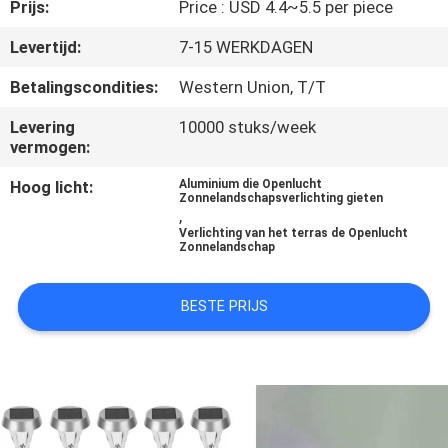
NEEM
Prijs:
Price : USD 4.4~5.5 per piece
CONTACT
Levertijd:
7-15 WERKDAGEN
MET
Betalingscondities:
Western Union, T/T
ONS
Levering
10000 stuks/week
OP
vermogen:
Hoog licht:
Aluminium die Openlucht
Zonnelandschapsverlichting gieten
NIEUWS
,
Verlichting van het terras de Openlucht
Zonnelandschap
GEVALLEN
BESTE PRIJS
EEN
OFFERTE
AANVRAGEN