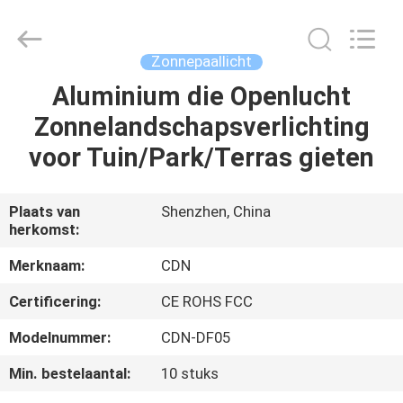
Changdaneng
Technology
Co.,
Ltd..
All
Zonnepaallicht
Rights
Reserved.
Aluminium die Openlucht
HUIS
Zonnelandschapsverlichting
PRODUCTEN
voor Tuin/Park/Terras gieten
OVER
Plaats van
Shenzhen, China
herkomst:
ONS
Merknaam:
CDN
FABRIEKSRONDLEIDING
Certificering:
CE ROHS FCC
Modelnummer:
CDN-DF05
KWALITEITSCONTROLE
Min. bestelaantal:
10 stuks