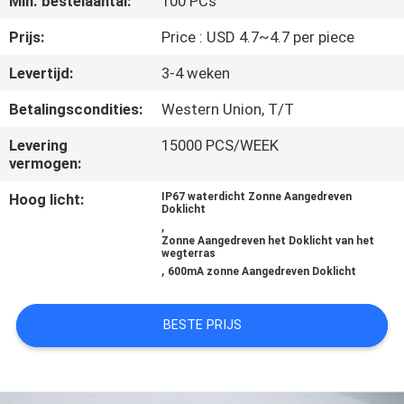
Min. bestelaantal:
100 PCs
NEEM
CONTACT
Prijs:
Price : USD 4.7~4.7 per piece
MET
Levertijd:
3-4 weken
ONS
Betalingscondities:
Western Union, T/T
OP
Levering
15000 PCS/WEEK
vermogen:
NIEUWS
Hoog licht:
IP67 waterdicht Zonne Aangedreven
Doklicht
,
GEVALLEN
Zonne Aangedreven het Doklicht van het
wegterras
,
600mA zonne Aangedreven Doklicht
EEN
BESTE PRIJS
OFFERTE
AANVRAGEN