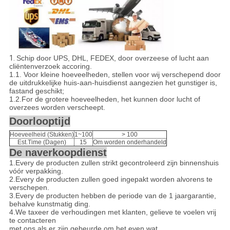
1.
Schip door UPS, DHL, FEDEX, door overzeese of lucht aan
cliëntenverzoek accoring.
1.1
.
Voor kleine hoeveelheden, stellen voor wij verschepend door
de uitdrukkelijke huis-aan-huisdienst aangezien het gunstiger is,
fastand geschikt;
1.2.For de grotere hoeveelheden, het kunnen door lucht of
overzees worden verscheept.
Doorlooptijd
Hoeveelheid (Stukken)
1~100
> 100
Est.Time (Dagen)
15
Om worden onderhandeld
De naverkoopdienst
1.Every de producten zullen strikt gecontroleerd zijn binnenshuis
vóór verpakking.
2.Every de producten zullen goed ingepakt worden alvorens te
verschepen.
3.Every de producten hebben de periode van de 1 jaargarantie,
behalve kunstmatig ding.
4.We taxeer de verhoudingen met klanten, gelieve te voelen vrij
te contacteren
met ons als er zijn gebeurde om het even wat.