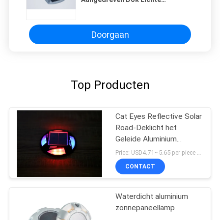
Openluchtvloer voor het Terras
van de Oprijlaanweg
Doorgaan
Top Producten
Cat Eyes Reflective Solar
Road-Deklicht het
Geleide Aluminium
Opvlammen
Price: USD4.71~5.65 per piece MOQ:10 reeksen
CONTACT
Waterdicht aluminium
zonnepaneellamp