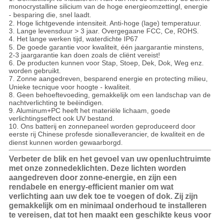
monocrystalline silicium van de hoge energieomzetting
l,
energie
- besparing die, snel laadt.
2.
Hoge lichtgevende intensiteit. Anti-hoge (lage) temperatuur.
3. Lange levensduur > 3 jaar. Overgegaane FCC, Ce, ROHS.
4. Het lange werken
tijd, waterdichte IP67
5. De goede garantie voor kwaliteit, één jaargarantie minstens,
2-3 jaargarantie kan doen zoals de cliënt vereist!
6. De producten kunnen voor Stap, Stoep, Dek, Dok, Weg enz.
worden gebruikt.
7. Zonne aangedreven, besparend energie en protecti
n
g milieu,
Unieke tecnique voor hoogte - kwaliteit.
8. Geen behoeftevoeding, gemakkelijk om een landschap van de
nachtverlichting te beëindigen.
9. Aluminum+PC heeft het materiële lichaam, goede
verlichtingseffect ook UV bestand.
10. Ons batterij en zonnepaneel worden geproduceerd door
eerste rij Chinese profe
s
de sionalleverancier, de kwaliteit en de
dienst kunnen worden gewaarborgd.
Verbeter de blik en het gevoel van uw openluchtruimte
met onze zonnedeklichten. Deze lichten worden
aangedreven door zonne-energie, en zijn een
rendabele en energy-efficient manier om wat
verlichting aan uw dek toe te voegen of dok. Zij zijn
gemakkelijk om en minimaal onderhoud te installeren
te vereisen, dat tot hen maakt een geschikte keus voor