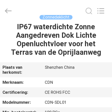
Changdaneng
Technology
Co.,
Ltd..
All
Zonnedeklicht
Rights
Reserved.
IP67 waterdichte Zonne
HUIS
Aangedreven Dok Lichte
PRODUCTEN
Openluchtvloer voor het
Terras van de Oprijlaanweg
OVER
ONS
Plaats van
Shenzhen China
herkomst:
FABRIEKSRONDLEIDING
Merknaam:
CDN
Certificering:
CE ROHS FCC
KWALITEITSCONTROLE
Modelnummer:
CDN-SDL01