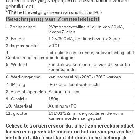
lichten in low-lying stegen, natte dokken kunnen worden
gebruikt, ect…
*The
het beveiligingsniveau van ons licht is IP67
Beschrijving van Zonnedeklicht
Zonnepaneel
2V/monocrystalline silicium van 80MA,
1.
leven>7 jaren
2. Batterij
1.2V/600MA, de dienstleven > 3 jaar
3. lagercapaciteit
> 10T
4.
foto-elektrische sensor, autoverlichting, stof
Controlemechanisme
om te dagen
5.
Werktijd
kan 35h werken toen het volledig voor 5h
zonnebaadde
6. Werkomgeving
kan normaal bij -20℃~+70℃ werken.
7. IP rang
IP67 openlucht waterdicht
8. Assemblagedelen
Schroef en Lijm
9. Gewicht
150g
10. Materiaal
Aluminum+PC
11.
grootte
131*81*22mm
, de grootte en de vorm
kunnen worden aangepast.
Gelieve te zorgen ervoor dat u het zonnereeksproduct
binnen een geschikte manier na het ontvangen van het
installeert. Als u niet kunt dit doen, is het belangrijk