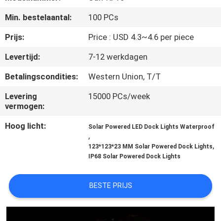
NEEM
Min. bestelaantal:
100 PCs
CONTACT
MET
Prijs:
Price : USD 4.3~4.6 per piece
ONS
Levertijd:
7-12 werkdagen
OP
Betalingscondities:
Western Union, T/T
Levering
15000 PCs/week
NIEUWS
vermogen:
Hoog licht:
Solar Powered LED Dock Lights Waterproof
GEVALLEN
,
,
123*123*23 MM Solar Powered Dock Lights
IP68 Solar Powered Dock Lights
EEN
OFFERTE
BESTE PRIJS
AANVRAGEN