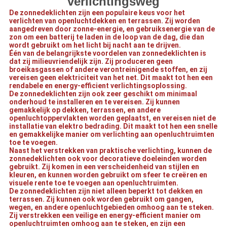
verlichtingsweg
De zonnedeklichten zijn een populaire keus voor het
verlichten van openluchtdekken en terrassen. Zij worden
aangedreven door zonne-energie, en gebruiksenergie van de
zon om een batterij te laden in de loop van de dag, die dan
wordt gebruikt om het licht bij nacht aan te drijven.
Één van de belangrijkste voordelen van zonnedeklichten is
dat zij milieuvriendelijk zijn. Zij produceren geen
broeikasgassen of andere verontreinigende stoffen, en zij
vereisen geen elektriciteit van het net. Dit maakt tot hen een
rendabele en energy-efficient verlichtingsoplossing.
De zonnedeklichten zijn ook zeer geschikt om minimaal
onderhoud te installeren en te vereisen. Zij kunnen
gemakkelijk op dekken, terrassen, en andere
openluchtoppervlakten worden geplaatst, en vereisen niet de
installatie van elektro bedrading. Dit maakt tot hen een snelle
en gemakkelijke manier om verlichting aan openluchtruimten
toe te voegen.
Naast het verstrekken van praktische verlichting, kunnen de
zonnedeklichten ook voor decoratieve doeleinden worden
gebruikt. Zij komen in een verscheidenheid van stijlen en
kleuren, en kunnen worden gebruikt om sfeer te creëren en
visuele rente toe te voegen aan openluchtruimten.
De zonnedeklichten zijn niet alleen beperkt tot dekken en
terrassen. Zij kunnen ook worden gebruikt om gangen,
wegen, en andere openluchtgebieden omhoog aan te steken.
Zij verstrekken een veilige en energy-efficient manier om
openluchtruimten omhoog aan te steken, en zijn een