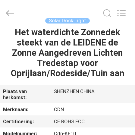
Changdaneng
Technology
Co.,
Ltd..
All
Solar Dock Light
Rights
Reserved.
Het waterdichte Zonnedek
HUIS
steekt van de LEIDENE de
PRODUCTEN
Zonne Aangedreven Lichten
Tredestap voor
OVER
Oprijlaan/Rodeside/Tuin aan
ONS
Plaats van
SHENZHEN CHINA
herkomst:
FABRIEKSRONDLEIDING
Merknaam:
CDN
KWALITEITSCONTROLE
Certificering:
CE ROHS FCC
Modelnummer:
Cdn-KF10