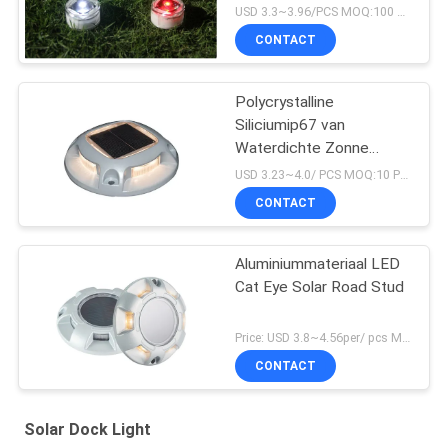
USD 3.3~3.96/PCS MOQ:100 PCs
CONTACT
Polycrystalline
Siliciumip67 van
Waterdichte Zonne
LEIDENE Last van Ni MH
USD 3.23~4.0/ PCS MOQ:10 PCs
4.5H Deklichten
CONTACT
Aluminiummateriaal LED
Cat Eye Solar Road Stud
Price: USD 3.8~4.56per/ pcs MOQ:10
CONTACT
Solar Dock Light