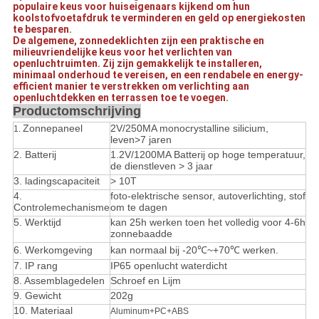
populaire keus voor huiseigenaars kijkend om hun
koolstofvoetafdruk te verminderen en geld op energiekosten
te besparen.
De algemene, zonnedeklichten zijn een praktische en
milieuvriendelijke keus voor het verlichten van
openluchtruimten. Zij zijn gemakkelijk te installeren,
minimaal onderhoud te vereisen, en een rendabele en energy-
efficient manier te verstrekken om verlichting aan
openluchtdekken en terrassen toe te voegen.
Productomschrijving
Zonnepaneel
2V/250MA monocrystalline silicium,
1.
leven>7 jaren
2. Batterij
1.2V/1200MA Batterij op hoge temperatuur,
de dienstleven > 3 jaar
3. ladingscapaciteit
>
10T
4.
foto-elektrische sensor, autoverlichting, stof
Controlemechanisme
om te dagen
5.
Werktijd
kan 25h werken toen het volledig voor 4-6h
zonnebaadde
6. Werkomgeving
kan normaal bij -20℃~+70℃ werken.
7. IP rang
IP65 openlucht waterdicht
8. Assemblagedelen
Schroef en Lijm
9. Gewicht
202g
10. Materiaal
Aluminum+PC+ABS