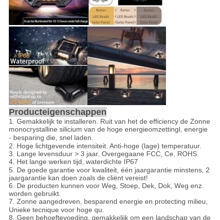
Producteigenschappen
1. Gemakkelijk te installeren. Ruit van het de efficiency de Zonne
monocrystalline silicium van de hoge energieomzetting
l,
energie
- besparing die, snel laden.
2.
Hoge lichtgevende intensiteit. Anti-hoge (lage) temperatuur.
3. Lange levensduur > 3 jaar. Overgegaane FCC, Ce, ROHS.
4. Het lange werken
tijd, waterdichte IP67
5. De goede garantie voor kwaliteit, één jaargarantie minstens, 2
jaargarantie kan doen zoals de cliënt vereist!
6. De producten kunnen voor Weg, Stoep, Dek, Dok, Weg enz.
worden gebruikt.
7. Zonne aangedreven, besparend energie en protecti
n
g milieu,
Unieke tecnique voor hoge qu.
8. Geen behoeftevoeding, gemakkelijk om een landschap van de