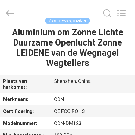
Changdaneng
Technology
Co.,
Ltd..
All
Zonnewegmaker
Rights
Reserved.
Aluminium om Zonne Lichte
HUIS
Duurzame Openlucht Zonne
PRODUCTEN
LEIDENE van de Wegnagel
Wegtellers
OVER
ONS
Plaats van
Shenzhen, China
herkomst:
FABRIEKSRONDLEIDING
Merknaam:
CDN
Certificering:
CE FCC ROHS
KWALITEITSCONTROLE
Modelnummer:
CDN-DM123