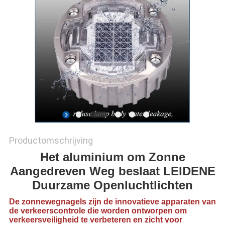
ONLINE
SHOP
SITEMAP
PRIVACYBELEID
Productomschrijving
Het aluminium om Zonne
Aangedreven Weg beslaat LEIDENE
Duurzame Openluchtlichten
De zonnewegnagels zijn de innovatieve apparaten van
de verkeerscontrole die worden ontworpen om
verkeersveiligheid te verbeteren en zicht voor