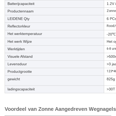
Batterijcapaciteit
1.2V
Productennaam
Zonne
LEIDENE Qty
6 PC
Reflectorkleur
Rood/
Het werktemperatuur
-20
Het werk Wijze
Het o
Werktijden
6-8 ur
Visuele Afstand
>500
Levensduur
>3 ja
Productgrootte
123*4
gewicht
825g
ladingscapaciteit
>30T
Voordeel van Zonne Aangedreven Wegnagels