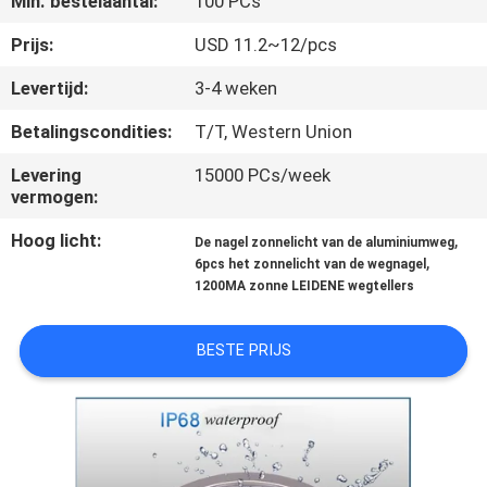
Min. bestelaantal:
100 PCs
NEEM
CONTACT
Prijs:
USD 11.2~12/pcs
MET
Levertijd:
3-4 weken
ONS
Betalingscondities:
T/T, Western Union
OP
Levering
15000 PCs/week
vermogen:
NIEUWS
Hoog licht:
,
De nagel zonnelicht van de aluminiumweg
,
6pcs het zonnelicht van de wegnagel
1200MA zonne LEIDENE wegtellers
GEVALLEN
BESTE PRIJS
EEN
OFFERTE
AANVRAGEN