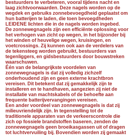
bestuurders te verbeteren, vooral tijdens nacht en
laag zichtvoorwaarden. Deze nagels worden op de
wegdek en gebruiks zonnebevoegdheid geplaatst om
hun batterijen te laden, die toen bevoegdheden
LEIDENE lichten die in de nagels worden ingebed.
De zonnewegnagels zijn een efficiënte oplossing voor
het verhogen van zicht op wegen, in het bijzonder bij
het winden of heuvelige wegen, kruisingen, en
voetcrossings. Zij kunnen ook aan de verdelers van
de tekensteeg worden gebruikt, bestuurders van
tegenliggers, en gidsbestuurders door bouwstreken
waarschuwen.
Één van de belangrijkste voordelen van
zonnewegnagels is dat zij volledig zichzelf
onderhoudend zijn en geen externe krachtbron
vereisen. Dit betekent dat zij gemakkelijk zijn te
installeren en te handhaven, aangezien zij niet de
installatie van machtskabels of de behoefte aan
frequente batterijvervangingen vereisen.
Een ander voordeel van zonnewegnagels is dat zij
milieuvriendelijk zijn. In tegenstelling tot de
traditionele apparaten van de verkeerscontrole die
zich op fossiele brandstoffen baseren, zenden de
zonnewegnagels geen broeikasgassen uit of dragen
tot luchtvervuiling bij. Bovendien worden zij gemaakt