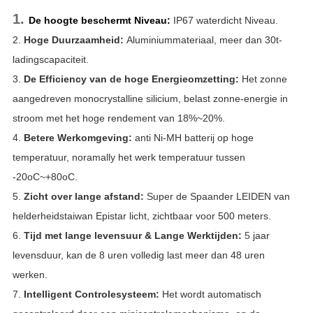
1.
De hoogte beschermt Niveau:
IP67 waterdicht Niveau.
2.
Hoge Duurzaamheid:
Aluminiummateriaal, meer dan 30t-
ladingscapaciteit.
3.
De Efficiency van de hoge Energieomzetting:
Het zonne
aangedreven monocrystalline silicium, belast zonne-energie in
stroom met het hoge rendement van 18%~20%.
4.
Betere Werkomgeving:
anti Ni-MH batterij op hoge
temperatuur, noramally het werk temperatuur tussen
-20oC~+80oC.
5.
Zicht over lange afstand:
Super de Spaander LEIDEN van
helderheidstaiwan Epistar licht, zichtbaar voor 500 meters.
6.
Tijd met lange levensuur & Lange Werktijden:
5
jaar
levensduur, kan de 8 uren volledig last meer dan 48 uren
werken.
7.
Intelligent Controlesysteem:
Het wordt automatisch