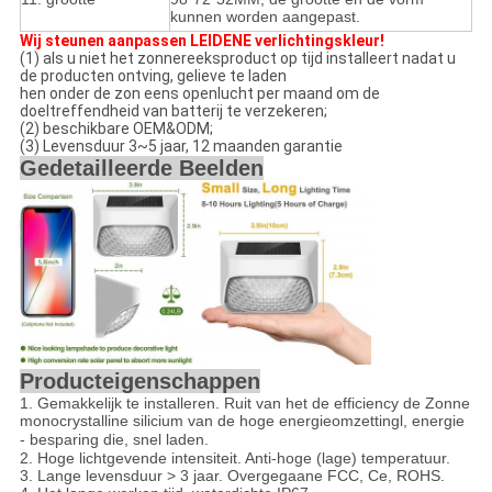
kunnen worden aangepast.
Wij steunen aanpassen LEIDENE verlichtingskleur!
(1) als u niet het zonnereeksproduct op tijd installeert nadat u
de producten ontving, gelieve te laden
hen onder de zon eens openlucht per maand om de
doeltreffendheid van batterij te verzekeren;
(2) beschikbare OEM&ODM;
(3) Levensduur 3~5 jaar, 12 maanden garantie
Gedetailleerde Beelden
Producteigenschappen
1.
Gemakkelijk te installeren. Ruit van het de efficiency de Zonne
monocrystalline silicium van de hoge energieomzetting
l,
energie
- besparing die, snel laden.
2.
Hoge lichtgevende intensiteit. Anti-hoge (lage) temperatuur.
3. Lange levensduur > 3 jaar. Overgegaane FCC, Ce, ROHS.