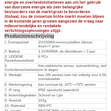
energie en overheidsinitiatieven aan om het gebruik
van duurzame energie als zeer belangrijke
bestuurders van de marktgroei te bevorderen.
Globaal, zou de zonnetuin lichte markt moeten blijven
in de komende jaren groeien aangezien de vraag naar
milieuvriendelijke en rendabele
verlichtingsoplossingen stijgt.
Productomschrijving
Zonnepaneel
2V/150MA monocrystalline silicium,
1.
leven>7 jaren
2. Batterij
1.2V/600MA, de dienstleven > 3 jaar
3. LEIDENE
6 PCs
Parelshoeveelheid
4.
foto-elektrische sensor, autoverlichting, stof
Controlemechanisme
om te dagen
5.
Werktijd
kan 20h werken toen het volledig voor 4-5h
zonnebaadde
6. Werkomgeving
kan normaal bij -20℃~+70℃ werken.
7. IP rang
IP65 openlucht waterdicht
8. Assemblagedelen
Schroef en Lijm
9. Gewicht
102g
10. Materiaal
ABS+PC
11.
grootte
98*72*52MM
, de grootte en de vorm