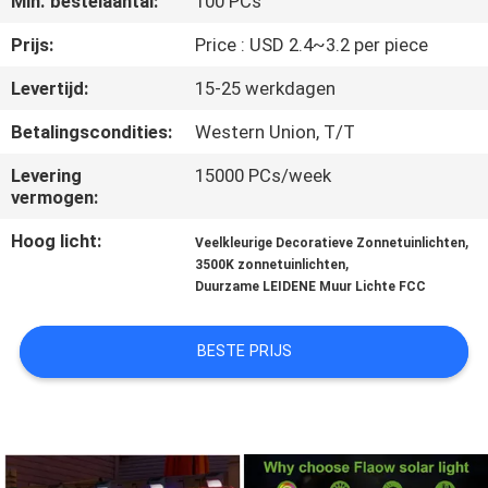
Min. bestelaantal:
100 PCs
NEEM
CONTACT
Prijs:
Price : USD 2.4~3.2 per piece
MET
Levertijd:
15-25 werkdagen
ONS
Betalingscondities:
Western Union, T/T
OP
Levering
15000 PCs/week
vermogen:
NIEUWS
Hoog licht:
,
Veelkleurige Decoratieve Zonnetuinlichten
,
3500K zonnetuinlichten
Duurzame LEIDENE Muur Lichte FCC
GEVALLEN
BESTE PRIJS
EEN
OFFERTE
AANVRAGEN