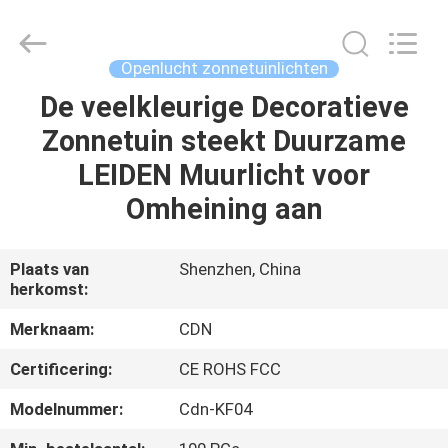
Changdaneng
Technology
Co.,
Ltd..
All
Openlucht zonnetuinlichten
Rights
Reserved.
De veelkleurige Decoratieve
HUIS
Zonnetuin steekt Duurzame
PRODUCTEN
LEIDEN Muurlicht voor
Omheining aan
OVER
ONS
Plaats van
Shenzhen, China
herkomst:
FABRIEKSRONDLEIDING
Merknaam:
CDN
Certificering:
CE ROHS FCC
KWALITEITSCONTROLE
Modelnummer:
Cdn-KF04