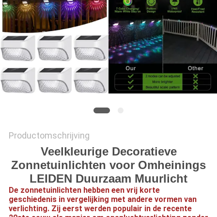
ONLINE
SHOP
SITEMAP
PRIVACYBELEID
Productomschrijving
Veelkleurige Decoratieve
Zonnetuinlichten voor Omheinings
LEIDEN Duurzaam Muurlicht
De zonnetuinlichten hebben een vrij korte
geschiedenis in vergelijking met andere vormen van
verlichting. Zij eerst werden populair in de recente