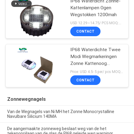
IP68 Waterdicht Zonne-
Kattenlampen Ogen
Wegstokken 1200mah
USD 12.29~14.75/ PCS MOQ:PCs 1
CONTACT
IP68 Waterdichte Twee
Modi Wegmarkeringen
Zonne Kattenoog
Wegmarkering
Price: USD 4.5- 5 per/ pcs MOQ:10
CONTACT
Zonnewegnagels
Van de Wegnagels van Ni MH het Zonne Monocrystalline
Navulbare Silicium 140MA
De aangemaakte zonneweg beslaat weg van de het
tekenoprijlaan van de glas de PI68 geleide weg warningr