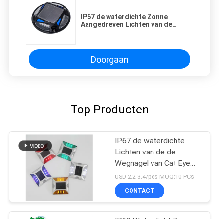
IP67 de waterdichte Zonne
Aangedreven Lichten van de
Wegnagel, Cat Eye Reflector
Flashing Lights
Doorgaan
Top Producten
IP67 de waterdichte
Lichten van de de
Wegnagel van Cat Eye
Road Stud Outdoor
USD 2.2-3.4/pcs MOQ:10 PCs
Zonne
CONTACT