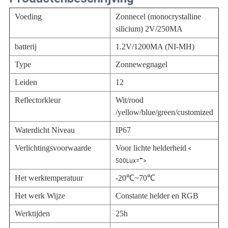
Voeding
Zonnecel (monocrystalline
silicium) 2V/250MA
batterij
1.2V/1200MA (NI-MH)
Type
Zonnewegnagel
Leiden
12
Reflectorkleur
Wit/rood
/yellow/blue/green/customized
Waterdicht Niveau
IP67
Verlichtingsvoorwaarde
Voor lichte helderheid
<
500Lux="">
Het werktemperatuur
-20℃~70℃
Het werk Wijze
Constante helder en RGB
Werktijden
25h