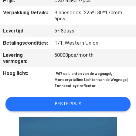
Prijs:
USD 4.8-5.7/pcs
NEEM
CONTACT
Verpakking Details:
Binnendoos: 225*180*170mm
6pcs
MET
Levertijd:
5~8days
ONS
OP
Betalingscondities:
T/T, Western Union
Levering
50000pcs/month
vermogen:
NIEUWS
Hoog licht:
,
IP67 de Lichten van de wegnagel
,
Monocrystalline Lichten van de Wegnagel
GEVALLEN
Zonnecat eye reflector
EEN
BESTE PRIJS
OFFERTE
AANVRAGEN