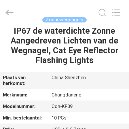
Changdaneng
Technology
Co.,
Ltd..
All
Zonnewegnagels
Rights
Reserved.
IP67 de waterdichte Zonne
HUIS
Aangedreven Lichten van de
PRODUCTEN
Wegnagel, Cat Eye Reflector
Flashing Lights
OVER
ONS
Plaats van
China Shenzhen
herkomst:
FABRIEKSRONDLEIDING
Merknaam:
Changdaneng
Modelnummer:
Cdn-KF09
KWALITEITSCONTROLE
Min. bestelaantal:
10 PCs