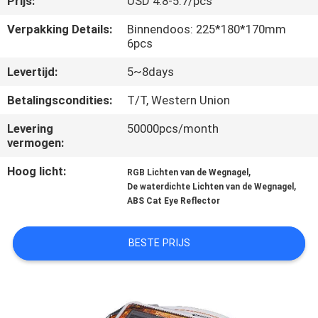
Prijs:
USD 4.8-5.7/pcs
NEEM
CONTACT
Verpakking Details:
Binnendoos: 225*180*170mm
6pcs
MET
Levertijd:
5~8days
ONS
OP
Betalingscondities:
T/T, Western Union
Levering
50000pcs/month
vermogen:
NIEUWS
Hoog licht:
,
RGB Lichten van de Wegnagel
,
De waterdichte Lichten van de Wegnagel
GEVALLEN
ABS Cat Eye Reflector
EEN
BESTE PRIJS
OFFERTE
AANVRAGEN