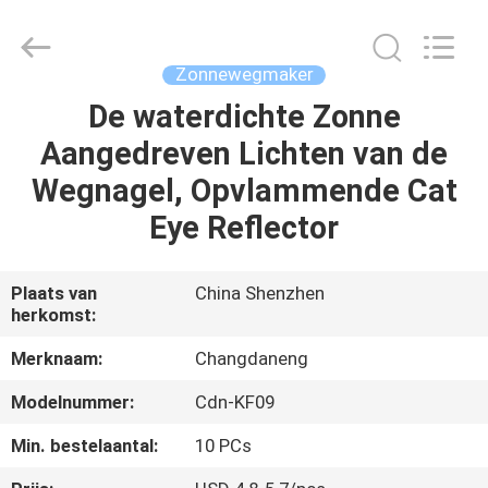
Changdaneng
Technology
Co.,
Ltd..
All
Zonnewegmaker
Rights
Reserved.
De waterdichte Zonne
HUIS
Aangedreven Lichten van de
PRODUCTEN
Wegnagel, Opvlammende Cat
Eye Reflector
OVER
ONS
Plaats van
China Shenzhen
herkomst:
FABRIEKSRONDLEIDING
Merknaam:
Changdaneng
Modelnummer:
Cdn-KF09
KWALITEITSCONTROLE
Min. bestelaantal:
10 PCs