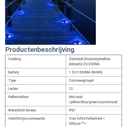
Productenbeschrijving
Voeding
Zonnecel (monocrystalline
silicium)
2V/250MA
batterij
1.2V/1200MA (NI-MH)
Type
Zonnewegnagel
Leiden
12
Reflectorkleur
Wit/rood
/yellow/blue/green/customized
Waterdicht Niveau
IP67
Verlichtingsvoorwaarde
Voor lichte helderheid <
500Lux="">