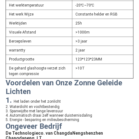
Het werktemperatuur
-20℃~70℃
Het werk Wijze
Constante helder en RGB
Werktijden
25h
Visuele Afstand
>1000m
Beroepsleven
>3 jaar
warrantty
2 jaar
Productgrootte
123*123*23MM
De gehard glashoogte verzet zich
>10T
tegen compressie
Voordelen van Onze Zonne Geleide
Lichten
1.
Het laden onder het zonlicht
2. Waterdicht en vochtbestendig
3. Spanwijdte met lange levensuur
4. Automatisch draai zelf wanneer duisternisdaling
5. Energie - besparing en milieubescherming
Ongeveer Bedrijf
De Technologieco. van ChangdaNengshenzhen
Changdaneng, LT.