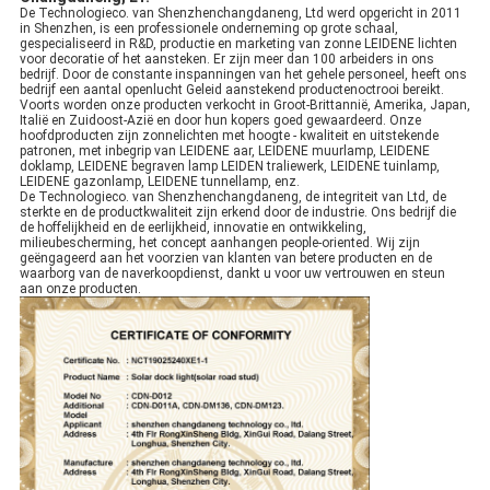
De Technologieco. van Shenzhenchangdaneng, Ltd werd opgericht in 2011
in Shenzhen, is een professionele onderneming op grote schaal,
gespecialiseerd in R&D, productie en marketing van zonne LEIDENE lichten
voor decoratie of het aansteken. Er zijn meer dan 100 arbeiders in ons
bedrijf. Door de constante inspanningen van het gehele personeel, heeft ons
bedrijf een aantal openlucht Geleid aanstekend productenoctrooi bereikt.
Voorts worden onze producten verkocht in Groot-Brittannië, Amerika, Japan,
Italië en Zuidoost-Azië en door hun kopers goed gewaardeerd. Onze
hoofdproducten zijn zonnelichten met hoogte - kwaliteit en uitstekende
patronen, met inbegrip van LEIDENE aar, LEIDENE muurlamp, LEIDENE
doklamp, LEIDENE begraven lamp LEIDEN traliewerk, LEIDENE tuinlamp,
LEIDENE gazonlamp, LEIDENE tunnellamp, enz.
De Technologieco. van Shenzhenchangdaneng, de integriteit van Ltd, de
sterkte en de productkwaliteit zijn erkend door de industrie. Ons bedrijf die
de hoffelijkheid en de eerlijkheid, innovatie en ontwikkeling,
milieubescherming, het concept aanhangen people-oriented. Wij zijn
geëngageerd aan het voorzien van klanten van betere producten en de
waarborg van de naverkoopdienst, dankt u voor uw vertrouwen en steun
aan onze producten.