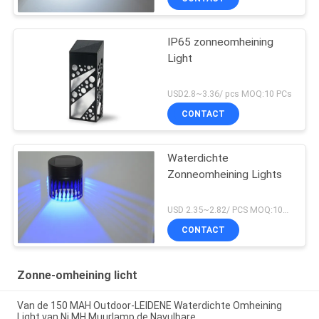
IP65 zonneomheining
Light
USD2.8~3.36/ pcs MOQ:10 PCs
CONTACT
Waterdichte
Zonneomheining Lights
USD 2.35~2.82/ PCS MOQ:10pcs
CONTACT
Zonne-omheining licht
Van de 150 MAH Outdoor-LEIDENE Waterdichte Omheining
Light van Ni MH Muurlamp de Navulbare