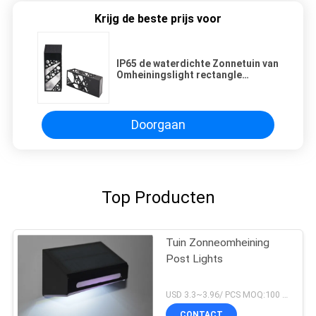
Krijg de beste prijs voor
IP65 de waterdichte Zonnetuin van
Omheiningslight rectangle
monocrystalline voor Openlucht
Doorgaan
Top Producten
Tuin Zonneomheining
Post Lights
USD 3.3~3.96/ PCS MOQ:100 PCs
CONTACT