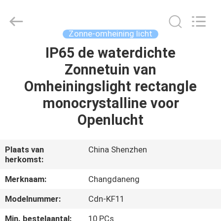
Changdaneng
Technology
Co.,
Ltd..
All
Zonne-omheining licht
Rights
Reserved.
IP65 de waterdichte
HUIS
Zonnetuin van
PRODUCTEN
Omheiningslight rectangle
monocrystalline voor
OVER
Openlucht
ONS
Plaats van
China Shenzhen
herkomst:
FABRIEKSRONDLEIDING
Merknaam:
Changdaneng
KWALITEITSCONTROLE
Modelnummer:
Cdn-KF11
Min. bestelaantal:
10 PCs