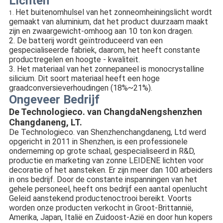
Lichten
Het buitenomhulsel van het zonneomheiningslicht wordt
1.
gemaakt van aluminium, dat het product duurzaam maakt
zijn en zwaargewicht-omhoog aan 10 ton kon dragen.
2. De batterij wordt geïntroduceerd van een
gespecialiseerde fabriek, daarom, het heeft constante
productregelen en hoogte - kwaliteit.
3. Het materiaal van het zonnepaneel is monocrystalline
silicium. Dit soort materiaal heeft een hoge
graadconversieverhoudingen (18%~21%).
Ongeveer Bedrijf
De Technologieco. van ChangdaNengshenzhen
Changdaneng, LT.
De Technologieco. van Shenzhenchangdaneng, Ltd werd
opgericht in 2011 in Shenzhen, is een professionele
onderneming op grote schaal, gespecialiseerd in R&D,
productie en marketing van zonne LEIDENE lichten voor
decoratie of het aansteken. Er zijn meer dan 100 arbeiders
in ons bedrijf. Door de constante inspanningen van het
gehele personeel, heeft ons bedrijf een aantal openlucht
Geleid aanstekend productenoctrooi bereikt. Voorts
worden onze producten verkocht in Groot-Brittannië,
Amerika, Japan, Italië en Zuidoost-Azië en door hun kopers