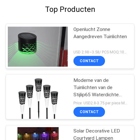
Top Producten
Openlucht Zonne
Aangedreven Tuinlichten
USD 2.98~3.58/ PCS MOQ:10pcs
CONTACT
Moderne van de
Tuinlichten van de
Stijlip65 Waterdichte
Weg Zonne Aangedreven
Price: USD2.8-3.75 per piece MOQ:1pcs
Decoratief
CONTACT
Solar Decorative LED
Courtyard Lampen