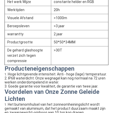
Het werk Wijze
constante helder en RGB
Werktijden
20h
Visuele Afstand
>1000m
Beroepsleven
>3 jaar
warrantty
2 jaar
Productgrootte
50*50*34MM
De gehard glashoogte
>30T
verzet zich tegen
compressie
Producteneigenschappen
Hoge lichtgevende intensiteit. Anti - hoge (lage) temperatuur.
1.
2. IP68 waterdicht. Onze wegnagel kan nog normaal na 72 uren
werken onderdompelend in water.
3. Goede garantie voor kwaliteit, de garantie van twee jaar.
Voordelen van Onze Zonne Geleide
Lichten
Het buitenomhulsel van het zonneomheiningslicht wordt
1.
gemaakt van aluminium, dat het product duurzaam maakt zijn
en zwaargewicht-omhoog aan 10 ton kon dragen.