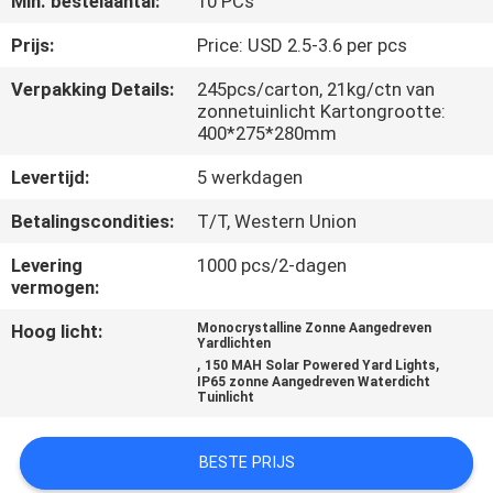
Min. bestelaantal:
10 PCs
NEEM
CONTACT
Prijs:
Price: USD 2.5-3.6 per pcs
MET
Verpakking Details:
245pcs/carton, 21kg/ctn van
zonnetuinlicht Kartongrootte:
ONS
400*275*280mm
OP
Levertijd:
5 werkdagen
Betalingscondities:
T/T, Western Union
NIEUWS
Levering
1000 pcs/2-dagen
vermogen:
GEVALLEN
Hoog licht:
Monocrystalline Zonne Aangedreven
Yardlichten
,
,
EEN
150 MAH Solar Powered Yard Lights
IP65 zonne Aangedreven Waterdicht
Tuinlicht
OFFERTE
AANVRAGEN
BESTE PRIJS