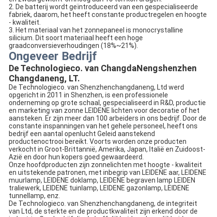
2. De batterij wordt geïntroduceerd van een gespecialiseerde
fabriek, daarom, het heeft constante productregelen en hoogte
- kwaliteit.
3. Het materiaal van het zonnepaneel is monocrystalline
silicium. Dit soort materiaal heeft een hoge
graadconversieverhoudingen (18%~21%).
Ongeveer Bedrijf
De Technologieco. van ChangdaNengshenzhen
Changdaneng, LT.
De Technologieco. van Shenzhenchangdaneng, Ltd werd
opgericht in 2011 in Shenzhen, is een professionele
onderneming op grote schaal, gespecialiseerd in R&D, productie
en marketing van zonne LEIDENE lichten voor decoratie of het
aansteken. Er zijn meer dan 100 arbeiders in ons bedrijf. Door de
constante inspanningen van het gehele personeel, heeft ons
bedrijf een aantal openlucht Geleid aanstekend
productenoctrooi bereikt. Voorts worden onze producten
verkocht in Groot-Brittannië, Amerika, Japan, Italië en Zuidoost-
Azië en door hun kopers goed gewaardeerd.
Onze hoofdproducten zijn zonnelichten met hoogte - kwaliteit
en uitstekende patronen, met inbegrip van LEIDENE aar, LEIDENE
muurlamp, LEIDENE doklamp, LEIDENE begraven lamp LEIDEN
traliewerk, LEIDENE tuinlamp, LEIDENE gazonlamp, LEIDENE
tunnellamp, enz.
De Technologieco. van Shenzhenchangdaneng, de integriteit
van Ltd, de sterkte en de productkwaliteit zijn erkend door de