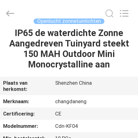
Changdaneng
Technology
Co.,
Ltd..
All
Openlucht zonnetuinlichten
Rights
Reserved.
IP65 de waterdichte Zonne
HUIS
Aangedreven Tuinyard steekt
PRODUCTEN
150 MAH Outdoor Mini
Monocrystalline aan
OVER
ONS
Plaats van
Shenzhen China
herkomst:
FABRIEKSRONDLEIDING
Merknaam:
changdaneng
Certificering:
CE
KWALITEITSCONTROLE
Modelnummer:
Cdn-KF04