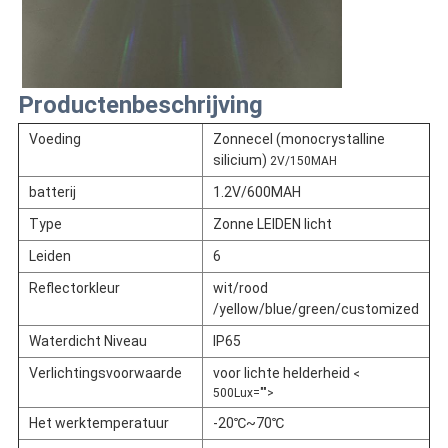
Productenbeschrijving
Voeding
Zonnecel (monocrystalline
silicium)
2V/150MAH
batterij
1.2V/600MAH
Type
Zonne LEIDEN licht
Leiden
6
Reflectorkleur
wit/rood
/yellow/blue/green/customized
Waterdicht Niveau
IP65
Verlichtingsvoorwaarde
voor lichte helderheid
<
500Lux="">
Het werktemperatuur
-20℃~70℃