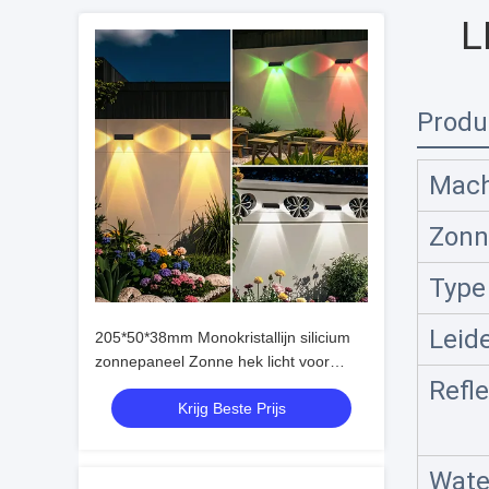
L
Produ
Mac
Zonn
Type
Leid
205*50*38mm Monokristallijn silicium
zonnepaneel Zonne hek licht voor
Refle
buiten en warm wit RGB
Krijg Beste Prijs
Wate