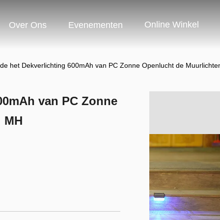
Online Winkel
Over Ons
Evenementen
de het Dekverlichting 600mAh van PC Zonne Openlucht de Muurlichte
 600mAh van PC Zonne
i MH