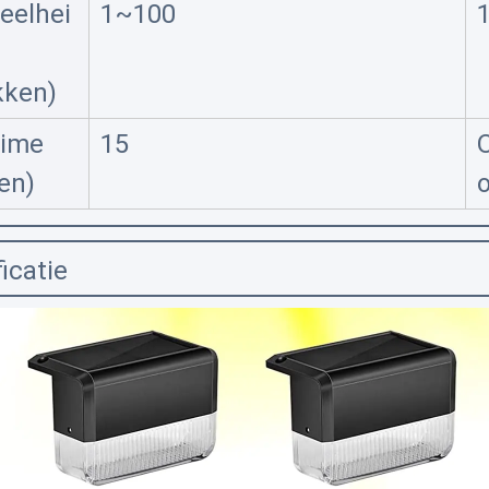
eelhei
1~100
kken)
Time
15
en)
icatie