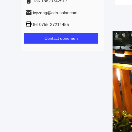
+86 18823742517
icyzeng@cdn-solar.com
86-0755-27214455
Contact opnemen