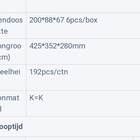
endoos
200*88*67 6pcs/box
tte
ongroo
425*352*280mm
cm)
eelhei
192pcs/ctn
onmat
K=K
l
ooptijd