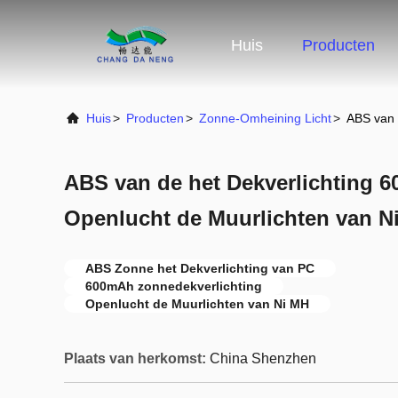
Huis
Producten
Huis
>
Producten
>
Zonne-Omheining Licht
>
ABS van 
ABS van de het Dekverlichting
Openlucht de Muurlichten van N
ABS Zonne het Dekverlichting van PC
600mAh zonnedekverlichting
Openlucht de Muurlichten van Ni MH
Plaats van herkomst:
China Shenzhen