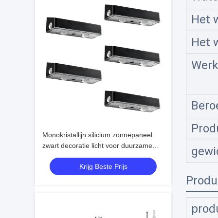
Het 
Het 
Werk
Bero
Prod
Monokristallijn silicium zonnepaneel
zwart decoratie licht voor duurzame
gewi
prestaties
Krijg Beste Prijs
Produ
prod