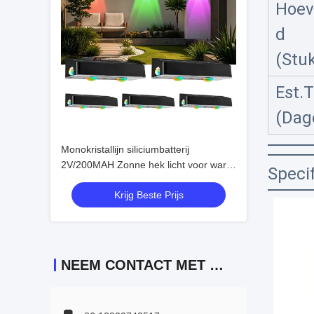
Hoev
d
(Stu
Est.
(Dag
Monokristallijn siliciumbatterij
2V/200MAH Zonne hek licht voor warm
Specif
wit RGB verlichting in buitenruimten
Krijg Beste Prijs
NEEM CONTACT MET ONS OP