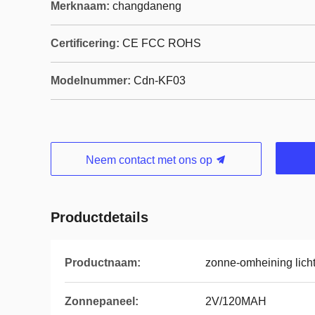
Merknaam:
changdaneng
Certificering:
CE FCC ROHS
Modelnummer:
Cdn-KF03
Neem contact met ons op
Productdetails
Productnaam:
zonne-omheining licht
Zonnepaneel:
2V/120MAH