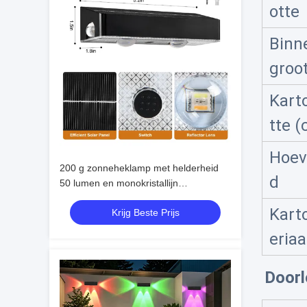
otte
Binn
groo
Kart
tte (
Hoev
200 g zonneheklamp met helderheid
d
50 lumen en monokristallijn
siliciumbatterij 3.7V / 1200MA
Kart
Krijg Beste Prijs
eriaa
Doorl