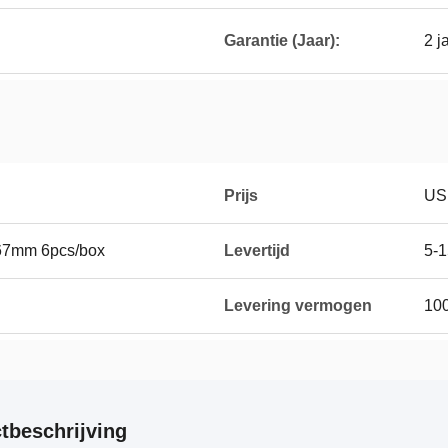
Garantie (Jaar):
2 j
Prijs
US
67mm 6pcs/box
Levertijd
5-
Levering vermogen
10
tbeschrijving