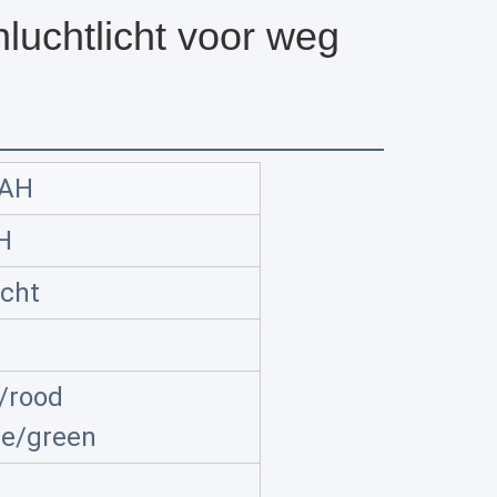
luchtlicht voor weg
MAH
H
cht
/rood
ue/green