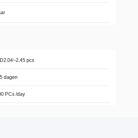
aar
D2.04~2.45 pcs
15 dagen
00 PCs /day