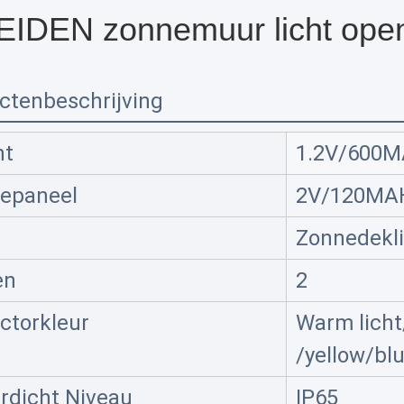
EIDEN zonnemuur licht open
ctenbeschrijving
ht
1.2V/600
epaneel
2V/120MA
Zonnedekli
en
2
ctorkleur
Warm licht
/yellow/bl
rdicht Niveau
IP65