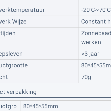
werktemperatuur
-20℃~70℃
werk Wijze
Constant h
tijden
Zonnebaad
werken
epsleven
>3 jaar
uctgrootte
80*45*55
cht
70g
ct verpakking
uctgro
80*45*55mm