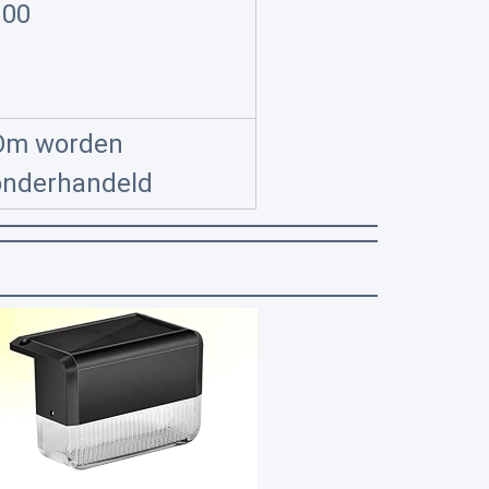
100
Om worden
onderhandeld