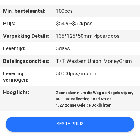
NEEM
Min. bestelaantal:
100pcs
CONTACT
MET
Prijs:
$54.9~$5.4/pcs
ONS
Verpakking Details:
135*125*50mm 4pcs/doos
OP
Levertijd:
5days
Betalingscondities:
T/T, Western Union, MoneyGram
NIEUWS
Levering
50000pcs/month
vermogen:
GEVALLEN
Hoog licht:
,
Zonnealuminium die Weg op Nagels wijzen
,
500 Lux Reflecting Road Studs
EEN
1.2V zonne Geleide Doklichten
OFFERTE
BESTE PRIJS
AANVRAGEN