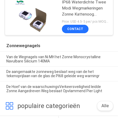
IP68 Waterdichte Twee
Modi Wegmarkeringen
Zonne Kattenoog
Wegmarkering
Price: USD 4.5- 5 per/ pcs MOQ:10
CONTACT
Zonnewegnagels
Van de Wegnagels van Ni MH het Zonne Monocrystalline
Navulbare Silicium 140MA
De aangemaakte zonneweg beslaat weg van de het
tekenoprijlaan van de glas de PI68 geleide weg warningr
De Hoef van de waarschuwingsVerkeersveiligheid leidde
Zonne Aangedreven Weg beslaat Opvlammend Pier Light
populaire categorieën
Alle