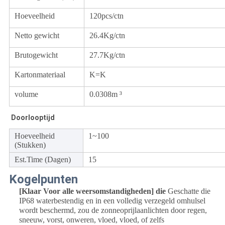
Hoeveelheid
120pcs/ctn
Netto gewicht
26.4Kg/ctn
Brutogewicht
27.7Kg/ctn
Kartonmateriaal
K=K
volume
0.0308m ³
Doorlooptijd
Hoeveelheid
1~100
(Stukken)
Est.Time (Dagen)
15
Kogelpunten
[Klaar Voor alle weersomstandigheden] die
Geschatte die
IP68 waterbestendig en in een volledig verzegeld omhulsel
wordt beschermd, zou de zonneoprijlaanlichten door regen,
sneeuw, vorst, onweren, vloed, vloed, of zelfs