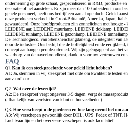
onderneming op grote schaal, gespecialiseerd in R&D, productie 
decoratie of het aansteken. Er zijn meer dan 100 arbeiders in ons be
gehele personeel, heeft ons bedrijf een aantal openlucht Geleid aan
onze producten verkocht in Groot-Brittannië, Amerika, Japan, Itali
gewaardeerd. Onze hoofdproducten zijn zonnelichten met hoogte - kw
LEIDENE aar, LEIDENE muurlamp, LEIDENE doklamp, LEIDENE
LEIDENE tuinlamp, LEIDENE gazonlamp, LEIDENE tunnellamp,
De Technologieco. van Shenzhenchangdaneng, de integriteit van Ltd,
door de industrie. Ons bedrijf die de hoffelijkheid en de eerlijkheid
concept aanhangen people-oriented. Wij zijn geëngageerd aan het vo
waarborg van de naverkoopdienst, dankt u voor uw vertrouwen en s
FAQ
Kan ik een steekproeforde voor geleid licht hebben?
Q1.
A1: Ja, stemmen in wij steekproef met orde om kwaliteit te testen e
aanvaardbaar.
Q2.
Wat over de levertijd?
A2: De steekproef vergt ongeveer 3-5 dagen, vergt de massaproduk
(afhankelijk van vereisten van klant en hoeveelheden)
Q3.
Hoe verscheept u de goederen en hoe lang neemt het om aa
A3: Wij verschepen gewoonlijk door DHL, UPS, Fedex of TNT. Het
Luchtvaartlijn en het overzeese verschepen is ook facultatief.