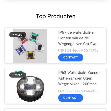
Top Producten
IP67 de waterdichte
Lichten van de de
Wegnagel van Cat Eye
Road Stud Outdoor
USD 2.2-3.4/pcs MOQ:10 PCs
Zonne
CONTACT
IP68 Waterdicht Zonne-
Kattenlampen Ogen
Wegstokken 1200mah
USD 12.29~14.75/ PCS MOQ:PCs 1
CONTACT