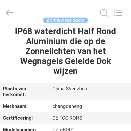
Changdaneng
Technology
Co.,
Ltd..
All
Zonnewegnagels
Rights
Reserved.
IP68 waterdicht Half Rond
HUIS
Aluminium die op de
PRODUCTEN
Zonnelichten van het
Wegnagels Geleide Dok
OVER
wijzen
ONS
Plaats van
China Shenzhen
herkomst:
FABRIEKSRONDLEIDING
Merknaam:
changdaneng
KWALITEITSCONTROLE
Certificering:
CE FCC ROHS
Modelnummer:
Cdn-BD01