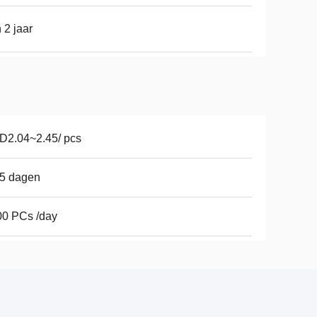
 2 jaar
D2.04~2.45/ pcs
15 dagen
00 PCs /day