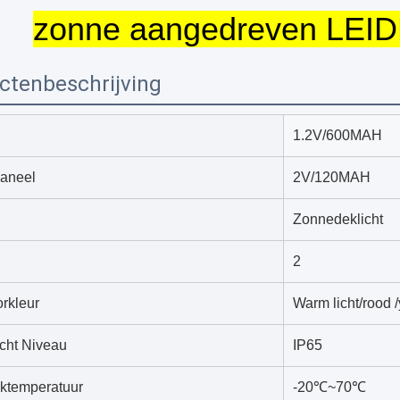
zonne aangedreven LEIDE
ctenbeschrijving
1.2V/600MAH
aneel
2V/120MAH
Zonnedeklicht
2
orkleur
Warm licht/rood 
cht Niveau
IP65
ktemperatuur
-20℃~70℃