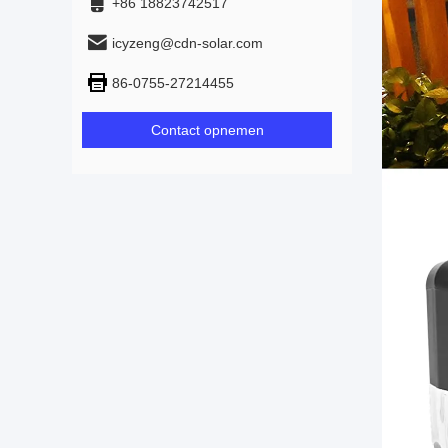
+86 18823742517
icyzeng@cdn-solar.com
86-0755-27214455
Contact opnemen