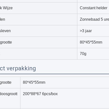
k Wijze
Constant helder
den
Zonnebaad 5 ure
sleven
>3 jaar
grootte
80*45*55mm
70g
ct verpakking
grootte
80*45*55mm
doosgroott
200*88*67 6pcs/box