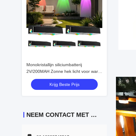
Monokristallijn siliciumbatterij
2V/200MAH Zonne hek licht voor warm
wit RGB verlichting in buitenruimten
Krijg Beste Prijs
NEEM CONTACT MET ONS OP