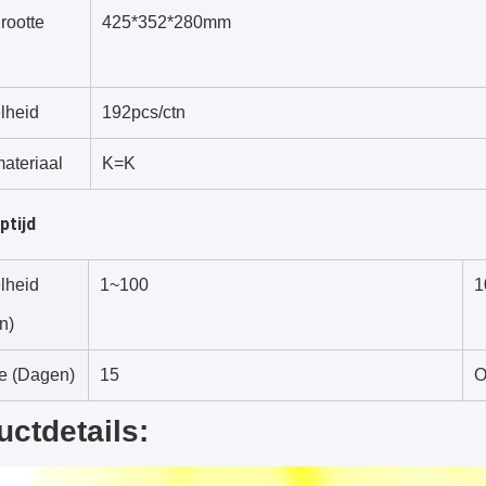
rootte
425*352*280mm
lheid
192pcs/ctn
ateriaal
K=K
ptijd
lheid
1~100
1
n)
e (Dagen)
15
O
uctdetails: