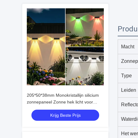
Produ
Macht
Zonnep
Type
Leiden
205*50*38mm Monokristallijn silicium
zonnepaneel Zonne hek licht voor
Reflect
buiten en warm wit RGB
Krijg Beste Prijs
Waterdi
Het wer