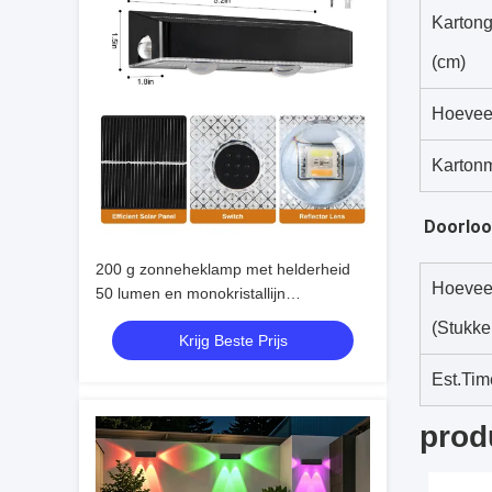
Kartong
(cm)
Hoevee
Kartonm
Doorloo
200 g zonneheklamp met helderheid
Hoevee
50 lumen en monokristallijn
siliciumbatterij 3.7V / 1200MA
(Stukke
Krijg Beste Prijs
Est.Tim
prod