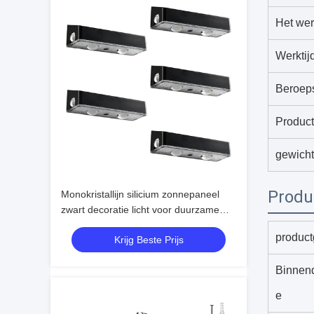
Het wer
Werktij
Beroep
Product
gewicht
Produ
Monokristallijn silicium zonnepaneel
zwart decoratie licht voor duurzame
prestaties
product
Krijg Beste Prijs
Binnen
e