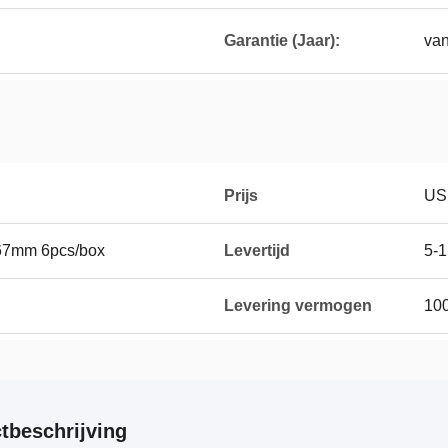
Garantie (Jaar):
van
Prijs
US
67mm 6pcs/box
Levertijd
5-
Levering vermogen
10
tbeschrijving