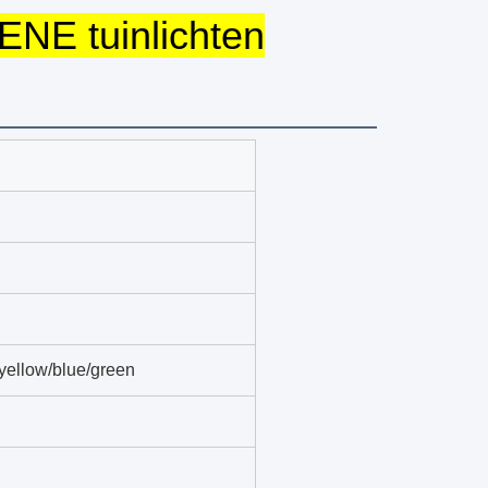
NE tuinlichten
/yellow/blue/green