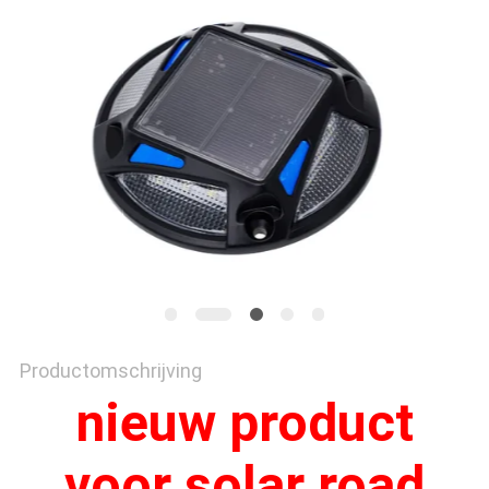
ONLINE
SHOP
SITEMAP
PRIVACYBELEID
Productomschrijving
nieuw product
voor solar road