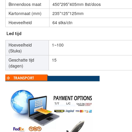
Binnendoos maat
450*295*405mm 8st/doos
Kartonmaat (mm)
235*125*125mm
Hoeveelheid
64 stks/ctn
Led tijd
Hoeveelheid
1~100
(Stuks)
Geschatte tijd
15
(dagen)