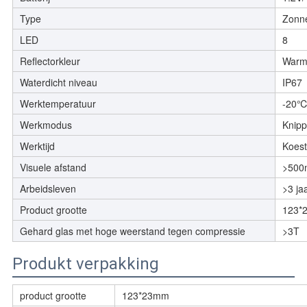
Type
Zonne
LED
8
Reflectorkleur
Warm 
Waterdicht niveau
IP67
Werktemperatuur
-20
Werkmodus
Knipp
Werktijd
Koest
Visuele afstand
>500
Arbeidsleven
>3 ja
Product grootte
123*
Gehard glas met hoge weerstand tegen compressie
>3T
Produkt verpakking
product grootte
123*23mm