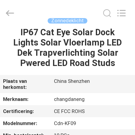
Changdaneng
Technology
Co.,
Ltd..
All
Zonnedeklicht
Rights
Reserved.
IP67 Cat Eye Solar Dock
HUIS
Lights Solar Vloerlamp LED
PRODUCTEN
Dek Trapverlichting Solar
Pwered LED Road Studs
OVER
ONS
Plaats van
China Shenzhen
herkomst:
FABRIEKSRONDLEIDING
Merknaam:
changdaneng
Certificering:
CE FCC ROHS
KWALITEITSCONTROLE
Modelnummer:
Cdn-KF09