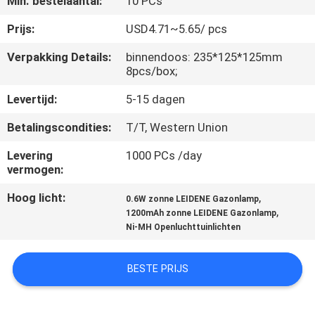
Min. bestelaantal:
10 PCs
NEEM
CONTACT
Prijs:
USD4.71~5.65/ pcs
MET
Verpakking Details:
binnendoos: 235*125*125mm
8pcs/box;
ONS
OP
Levertijd:
5-15 dagen
Betalingscondities:
T/T, Western Union
NIEUWS
Levering
1000 PCs /day
vermogen:
GEVALLEN
Hoog licht:
,
0.6W zonne LEIDENE Gazonlamp
,
1200mAh zonne LEIDENE Gazonlamp
Ni-MH Openluchttuinlichten
EEN
OFFERTE
BESTE PRIJS
AANVRAGEN