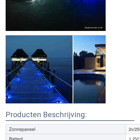
Producten Beschrijving:
Zonnepaneel
2v/25
Batterij
1.2V/