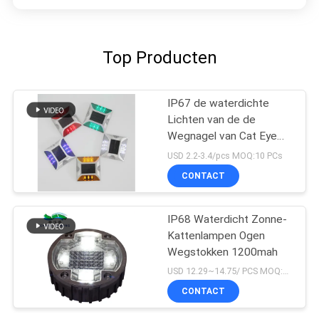
Top Producten
IP67 de waterdichte
Lichten van de de
Wegnagel van Cat Eye
Road Stud Outdoor
USD 2.2-3.4/pcs MOQ:10 PCs
Zonne
CONTACT
IP68 Waterdicht Zonne-
Kattenlampen Ogen
Wegstokken 1200mah
USD 12.29~14.75/ PCS MOQ:PCs 1
CONTACT