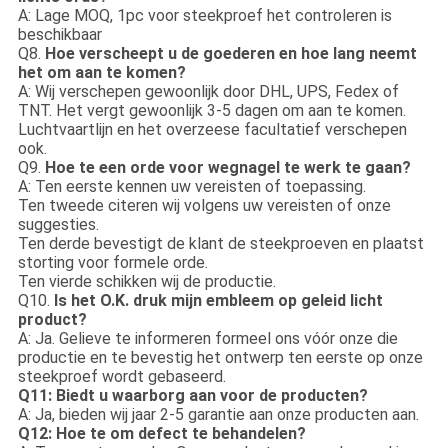
A: Lage MOQ, 1pc voor steekproef het controleren is
beschikbaar
Q8.
Hoe verscheept u de goederen en hoe lang neemt
het om aan te komen?
A: Wij verschepen gewoonlijk door DHL, UPS, Fedex of
TNT. Het vergt gewoonlijk 3-5 dagen om aan te komen.
Luchtvaartlijn en het overzeese facultatief verschepen
ook.
Q9.
Hoe te een orde voor wegnagel te werk te gaan?
A: Ten eerste kennen uw vereisten of toepassing.
Ten tweede citeren wij volgens uw vereisten of onze
suggesties.
Ten derde bevestigt de klant de steekproeven en plaatst
storting voor formele orde.
Ten vierde schikken wij de productie.
Q10.
Is het O.K. druk mijn embleem op geleid licht
product?
A: Ja. Gelieve te informeren formeel ons vóór onze die
productie en te bevestig het ontwerp ten eerste op onze
steekproef wordt gebaseerd.
Q11: Biedt u waarborg aan voor de producten?
A: Ja, bieden wij jaar 2-5 garantie aan onze producten aan.
Q12: Hoe te om defect te behandelen?