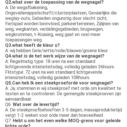
Q2.what over de toepassing van de wegnagel?
A: De wegafbakening,
Ongevallenappelschurft/clusterplaatsen, Gevaarlijke die
weglay-outs, Gebieden ongunstig door slecht zicht,
Fietspad worden beïnvloed, parkeerterreinen, Zijlijnen van
weg, wegkanten, verdelingsgebieden, brugwegen,
wegkrommen, t-Kruising, weg gaat en veel meer
toepassingen weg.
Q3.what heeft de kleur u?
A: wij hebben Gele/witte/rode/blauwe/groene kleur
Q4.what is de het werk wijze van de wegnagel?
A: Regelmatig type: 18 uren na een standaard
lichtgevende intensiteitsdag, volledig geladen 36hours.
Flitstype: 72 uren na een standaard lichtgevende
intensiteitsdag, volledig geladen 108hours.
Q5.Can heb Ik een steekproeforde voor wegnagel?
A: Ja, stemmen in wij steekproef met orde om kwaliteit te
testen en te controleren. De gemengde steekproeven zijn
aanvaardbaar.
Q6.
Wat over de levertijd?
A: De steekproefbehoeften 3-5 dagen, massaproduktietijd
vergt 1-2 weken voor orde meer dan hoeveelheid
Q7.
Hebt u om het even welke MOQ-grens voor geleide
lichte orde?