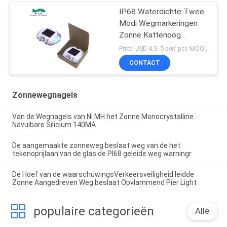
IP68 Waterdichte Twee
Modi Wegmarkeringen
Zonne Kattenoog
Wegmarkering
Price: USD 4.5- 5 per/ pcs MOQ:10
CONTACT
Zonnewegnagels
Van de Wegnagels van Ni MH het Zonne Monocrystalline
Navulbare Silicium 140MA
De aangemaakte zonneweg beslaat weg van de het
tekenoprijlaan van de glas de PI68 geleide weg warningr
De Hoef van de waarschuwingsVerkeersveiligheid leidde
Zonne Aangedreven Weg beslaat Opvlammend Pier Light
populaire categorieën
Alle