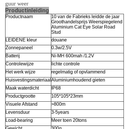
guur weer
Productinleiding
Productnaam
10 van de Fabrieks leidde de jaar
Groothandelsprijs Weerspiegelend
Aluminium Cat Eye Solar Road
Stud
LEIDENE kleur
douane
Zonnepaneel
0.3w/2.5V
Batterij
Ni-MH 600mah /1.2V
Controlewijze
lichte controle
Het werk wijze
regelmatig of opvlammend
Huisvestingsmateriaal
Aluminiumhoudend gieten
Maak waterdicht
IP68
Productgrootte
105*105*23mm
Visuele Afstand
>800m
Levensduur
3-5years
Load-bearing
Meer toen 20tons
Gewicht
300g