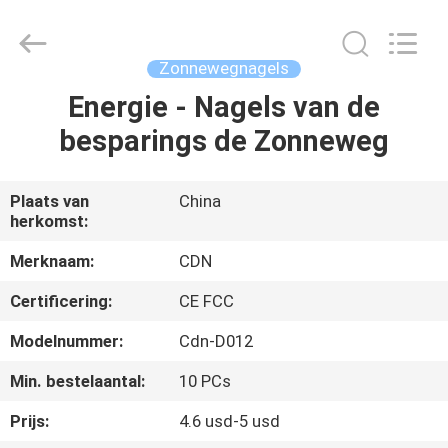
Changdaneng
Technology
Co.,
Ltd..
All
Zonnewegnagels
Rights
Reserved.
Energie - Nagels van de
HUIS
besparings de Zonneweg
PRODUCTEN
Plaats van
China
herkomst:
OVER
ONS
Merknaam:
CDN
Certificering:
CE FCC
FABRIEKSRONDLEIDING
Modelnummer:
Cdn-D012
Min. bestelaantal:
10 PCs
KWALITEITSCONTROLE
Prijs:
4.6 usd-5 usd