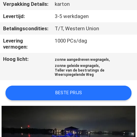
NEEM
Verpakking Details:
karton
CONTACT
Levertijd:
3-5 werkdagen
MET
Betalingscondities:
T/T, Western Union
ONS
Levering
1000 PCs/dag
OP
vermogen:
Hoog licht:
,
zonne aangedreven wegnagels
NIEUWS
,
zonne geleide wegnagels
Teller van de bestratings de
Weerspiegelende Weg
GEVALLEN
BESTE PRIJS
EEN
OFFERTE
AANVRAGEN