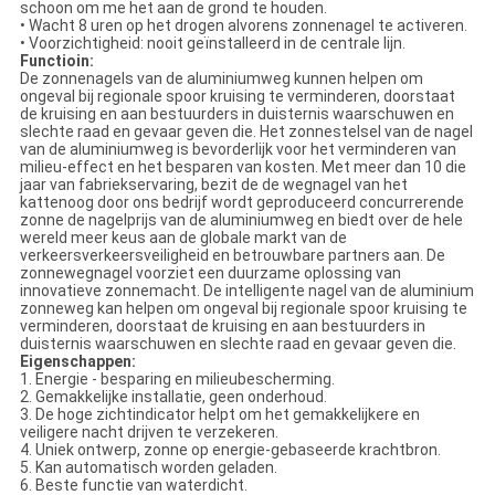
schoon om me het aan de grond te houden
.
• Wacht 8 uren op het drogen alvorens zonnenagel te activeren
.
• Voorzichtigheid: nooit geïnstalleerd in de centrale lijn
.
Functioin:
De zonnenagels van de aluminiumweg kunnen helpen om
ongeval bij regionale spoor kruising te verminderen, doorstaat
de kruising en aan bestuurders in duisternis waarschuwen en
slechte raad en gevaar geven die. Het zonnestelsel van de nagel
van de aluminiumweg is bevorderlijk voor het verminderen van
milieu-effect en het besparen van kosten. Met meer dan 10 die
jaar van fabriekservaring, bezit de de wegnagel van het
kattenoog door ons bedrijf wordt geproduceerd concurrerende
zonne de nagelprijs van de aluminiumweg en biedt over de hele
wereld meer keus aan de globale markt van de
verkeersverkeersveiligheid en betrouwbare partners aan. De
zonnewegnagel voorziet een duurzame oplossing van
innovatieve zonnemacht. De intelligente nagel van de aluminium
zonneweg kan helpen om ongeval bij regionale spoor kruising te
verminderen, doorstaat de kruising en aan bestuurders in
duisternis waarschuwen en slechte raad en gevaar geven die.
Eigenschappen:
1
.
Energie - besparing en milieubescherming.
2
.
Gemakkelijke installatie, geen onderhoud.
3
.
De hoge zichtindicator helpt om het gemakkelijkere en
veiligere nacht drijven te verzekeren.
4
.
Uniek ontwerp, zonne op energie-gebaseerde krachtbron.
5
.
Kan automatisch worden geladen.
6
.
Beste functie van waterdicht.