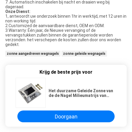
7
.
Automatisch inschakelen bij nacht en draaien weg bij
dageraad.
Onze Dienst
:
1, antwoordt uw onderzoek binnen 1hr in werktijd, met 12 uren in
non-working tijd.
2.Customized de aanvaardbare dienst, OEM en ODM.
3.Warranty: Één jaar, de Nieuwe vervanging of de
vervangstukken zullen binnen de garantieperiode worden
verzonden. het verschepen de kosten zullen door ons worden
gedekt.
zonne aangedreven wegnagels
zonne geleide wegnagels
Krijg de beste prijs voor
Het duurzame Geleide Zonne van
de de Nagel Milieumatrijs van
Wegnagels Lichte Materiaal van
het het Afgietselaluminium
Doorgaan