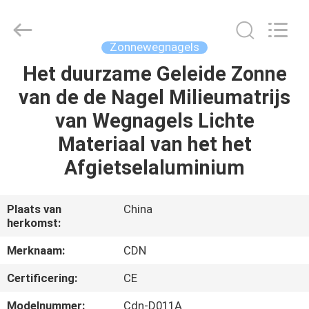
Changdaneng
Technology
Co.,
Ltd..
All
Zonnewegnagels
Rights
Reserved.
Het duurzame Geleide Zonne
HUIS
van de de Nagel Milieumatrijs
PRODUCTEN
van Wegnagels Lichte
Materiaal van het het
OVER
Afgietselaluminium
ONS
Plaats van
China
herkomst:
FABRIEKSRONDLEIDING
Merknaam:
CDN
KWALITEITSCONTROLE
Certificering:
CE
Modelnummer:
Cdn-D011A