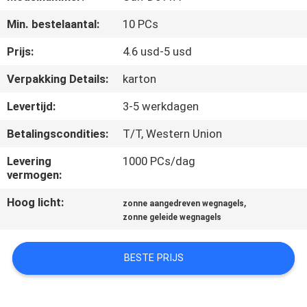
NEEM
Min. bestelaantal:
10 PCs
CONTACT
MET
Prijs:
4.6 usd-5 usd
ONS
Verpakking Details:
karton
OP
Levertijd:
3-5 werkdagen
Betalingscondities:
T/T, Western Union
NIEUWS
Levering
1000 PCs/dag
vermogen:
GEVALLEN
Hoog licht:
,
zonne aangedreven wegnagels
zonne geleide wegnagels
EEN
OFFERTE
BESTE PRIJS
AANVRAGEN