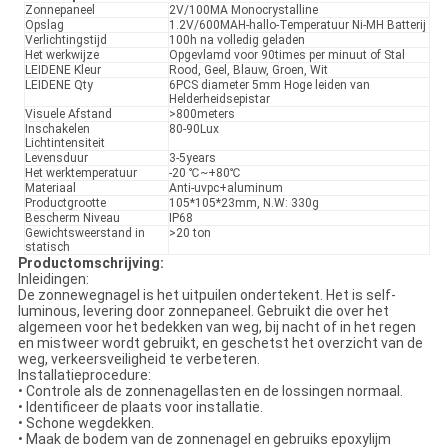
Zonnepaneel
2V/100MA Monocrystalline
Opslag
1.2V/600MAH-hallo-Temperatuur Ni-MH Batterij
Verlichtingstijd
100h na volledig geladen
Het werkwijze
Opgevlamd voor 90times per minuut of Stal
LEIDENE Kleur
Rood, Geel, Blauw, Groen, Wit
LEIDENE Qty
6PCS diameter 5mm Hoge leiden van
Helderheidsepistar
Visuele Afstand
>800meters
Inschakelen
80-90Lux
Lichtintensiteit
Levensduur
3-5years
Het werktemperatuur
-20
℃~+80℃
Materiaal
Anti-uvpc+aluminum
Productgrootte
105*105*23mm
,
N.W
:
330g
Bescherm Niveau
IP68
Gewichtsweerstand in
>20 ton
statisch
Productomschrijving
:
Inleidingen:
De zonnewegnagel is het uitpuilen ondertekent. Het is self-
luminous, levering door zonnepaneel. Gebruikt die over het
algemeen voor het bedekken van weg, bij nacht of in het regen
en mistweer wordt gebruikt, en geschetst het overzicht van de
weg, verkeersveiligheid te verbeteren.
Installatieprocedure:
• Controle als de zonnenagellasten en de lossingen normaal
.
• Identificeer de plaats voor installatie
.
• Schone wegdekken
.
• Maak de bodem van de zonnenagel en gebruiks epoxylijm