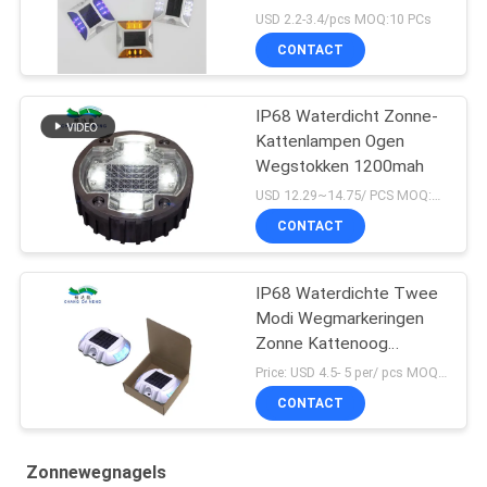
Road Stud Outdoor
USD 2.2-3.4/pcs MOQ:10 PCs
Zonne
CONTACT
IP68 Waterdicht Zonne-
Kattenlampen Ogen
Wegstokken 1200mah
USD 12.29~14.75/ PCS MOQ:PCs 1
CONTACT
IP68 Waterdichte Twee
Modi Wegmarkeringen
Zonne Kattenoog
Wegmarkering
Price: USD 4.5- 5 per/ pcs MOQ:10
CONTACT
Zonnewegnagels