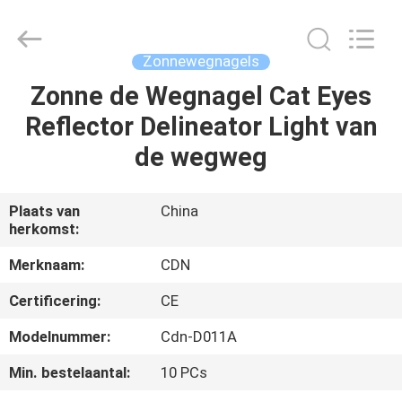
Changdaneng
Technology
Co.,
Ltd..
All
Zonnewegnagels
Rights
Reserved.
Zonne de Wegnagel Cat Eyes
HUIS
Reflector Delineator Light van
PRODUCTEN
de wegweg
OVER
Plaats van
China
herkomst:
ONS
Merknaam:
CDN
FABRIEKSRONDLEIDING
Certificering:
CE
Modelnummer:
Cdn-D011A
KWALITEITSCONTROLE
Min. bestelaantal:
10 PCs