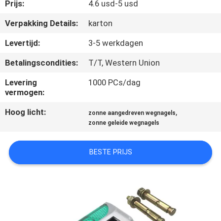
NEEM
Prijs:
4.6 usd-5 usd
CONTACT
Verpakking Details:
karton
MET
Levertijd:
3-5 werkdagen
ONS
Betalingscondities:
T/T, Western Union
OP
Levering
1000 PCs/dag
vermogen:
NIEUWS
Hoog licht:
,
zonne aangedreven wegnagels
zonne geleide wegnagels
GEVALLEN
BESTE PRIJS
EEN
OFFERTE
AANVRAGEN