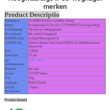
merken
Product Descriptio
Zonnepaneel
2V/200MAH mono-crystalline silicium
Batterij
De temperatuur Li-Ion van 1.2V/1500MAH anti-hoge batterij
Verlichtingstijd
100 uren na volledig geladen
Het werkwijze
flits, stabiel of aangepast
LEIDENE Kleur
rood/geel/blauw/groen/wit
LEIDENE Qty
12pieces diameter 5mm hoog LEIDEN van helderheidstaiwan
Epistar licht
Zicht
>1000m
Levensduur
3-5 jaar
Het
-20℃~+80℃
werktemperatuur
Materiaal
anti-uvpc
Grootte
115*105*20mm
N.W
330g
Certificatie
IP68/CE/RoHS
Gewicht
>10tons
Resistantance
Productbeeld