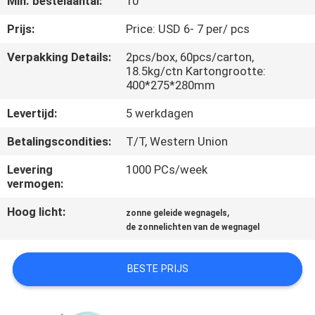
Min. bestelaantal:
10
NEEM
CONTACT
Prijs:
Price: USD 6- 7 per/ pcs
MET
Verpakking Details:
2pcs/box, 60pcs/carton,
18.5kg/ctn Kartongrootte:
ONS
400*275*280mm
OP
Levertijd:
5 werkdagen
Betalingscondities:
T/T, Western Union
NIEUWS
Levering
1000 PCs/week
vermogen:
GEVALLEN
Hoog licht:
,
zonne geleide wegnagels
de zonnelichten van de wegnagel
EEN
OFFERTE
BESTE PRIJS
AANVRAGEN