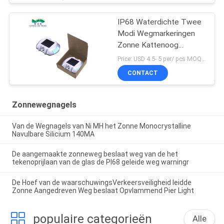
IP68 Waterdichte Twee
Modi Wegmarkeringen
Zonne Kattenoog
Wegmarkering
Price: USD 4.5- 5 per/ pcs MOQ:10
CONTACT
Zonnewegnagels
Van de Wegnagels van Ni MH het Zonne Monocrystalline
Navulbare Silicium 140MA
De aangemaakte zonneweg beslaat weg van de het
tekenoprijlaan van de glas de PI68 geleide weg warningr
De Hoef van de waarschuwingsVerkeersveiligheid leidde
Zonne Aangedreven Weg beslaat Opvlammend Pier Light
populaire categorieën
Alle