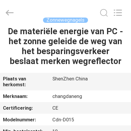
Changdaneng
Technology
Co.,
Ltd..
All
Zonnewegnagels
Rights
Reserved.
De materiële energie van PC -
HUIS
het zonne geleide de weg van
PRODUCTEN
het besparingsverkeer
beslaat merken wegreflector
OVER
ONS
Plaats van
ShenZhen China
herkomst:
FABRIEKSRONDLEIDING
Merknaam:
changdaneng
Certificering:
CE
KWALITEITSCONTROLE
Modelnummer:
Cdn-D015