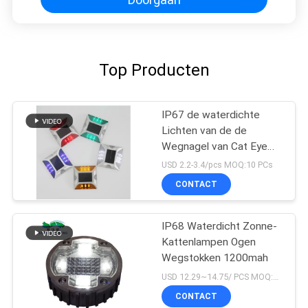
Top Producten
IP67 de waterdichte
Lichten van de de
Wegnagel van Cat Eye
Road Stud Outdoor
USD 2.2-3.4/pcs MOQ:10 PCs
Zonne
CONTACT
IP68 Waterdicht Zonne-
Kattenlampen Ogen
Wegstokken 1200mah
USD 12.29~14.75/ PCS MOQ:PCs 1
CONTACT