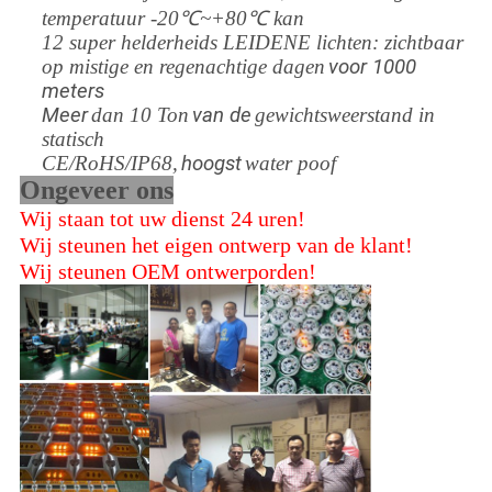
temperatuur -20℃~+80℃ kan
12 super helderheids LEIDENE lichten: zichtbaar
op mistige en regenachtige dagen
voor 1000
meters
Meer
dan 10 Ton
van de
gewichtsweerstand in
statisch
CE/RoHS/IP68,
hoogst
water poof
Ongeveer ons
Wij staan tot uw dienst 24 uren!
Wij steunen het eigen ontwerp van de klant!
Wij steunen OEM ontwerporden!