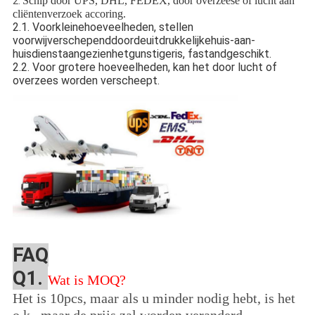
Schip door UPS, DHL, FEDEX, door overzeese of lucht aan
2.
cliëntenverzoek accoring.
2.1. Voorkleinehoeveelheden, stellen
voorwijverschependdoordeuitdrukkelijkehuis-aan-
huisdienstaangezienhetgunstigeris, fastandgeschikt.
2.2. Voor grotere hoeveelheden, kan het door lucht of
overzees worden verscheept.
FAQ
Q1.
Wat is MOQ?
Het is 10pcs, maar als u minder nodig hebt, is het
o.k., maar de prijs zal worden veranderd