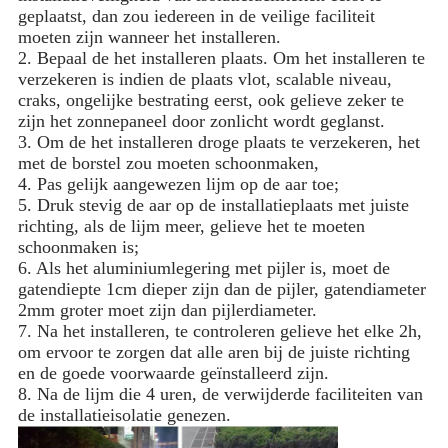
geplaatst, dan zou iedereen in de veilige faciliteit
moeten zijn wanneer het installeren.
2. Bepaal de het installeren plaats. Om het installeren te
verzekeren is indien de plaats vlot, scalable niveau,
craks, ongelijke bestrating eerst, ook gelieve zeker te
zijn het zonnepaneel door zonlicht wordt geglanst.
3. Om de het installeren droge plaats te verzekeren, het
met de borstel zou moeten schoonmaken,
4. Pas gelijk aangewezen lijm op de aar toe;
5. Druk stevig de aar op de installatieplaats met juiste
richting, als de lijm meer, gelieve het te moeten
schoonmaken is;
6. Als het aluminiumlegering met pijler is, moet de
gatendiepte 1cm dieper zijn dan de pijler, gatendiameter
2mm groter moet zijn dan pijlerdiameter.
7. Na het installeren, te controleren gelieve het elke 2h,
om ervoor te zorgen dat alle aren bij de juiste richting
en de goede voorwaarde geïnstalleerd zijn.
8. Na de lijm die 4 uren, de verwijderde faciliteiten van
de installatieisolatie genezen.