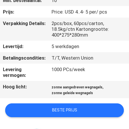
Min. bestelaantal:
10
NEEM
CONTACT
Prijs:
Price: USD 4..4- 5 per/ pcs
MET
Verpakking Details:
2pcs/box, 60pcs/carton,
18.5kg/ctn Kartongrootte:
ONS
400*275*280mm
OP
Levertijd:
5 werkdagen
Betalingscondities:
T/T, Western Union
NIEUWS
Levering
1000 PCs/week
vermogen:
GEVALLEN
Hoog licht:
,
zonne aangedreven wegnagels
zonne geleide wegnagels
EEN
OFFERTE
BESTE PRIJS
AANVRAGEN