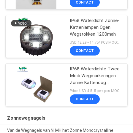
CONTACT
IP68 Waterdicht Zonne-
Kattenlampen Ogen
Wegstokken 1200mah
USD 12.29~14.75/ PCS MOQ:PCs 1
CONTACT
IP68 Waterdichte Twee
Modi Wegmarkeringen
Zonne Kattenoog
Wegmarkering
Price: USD 4.5- 5 per/ pcs MOQ:10
CONTACT
Zonnewegnagels
Van de Wegnagels van Ni MH het Zonne Monocrystalline