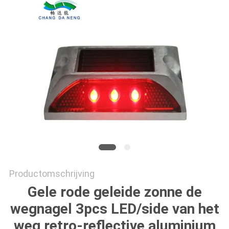
ONLINE
SHOP
SITEMAP
PRIVACYBELEID
Productomschrijving
Gele rode geleide zonne de
wegnagel 3pcs LED/side van het
weg retro-reflective aluminium