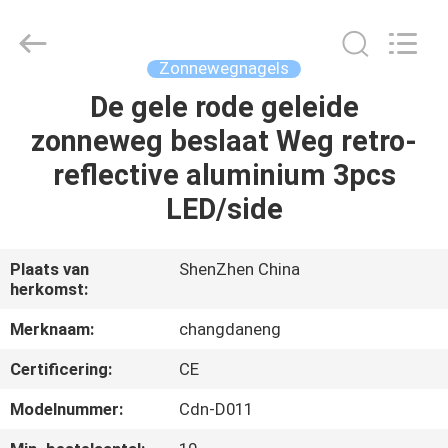
Changdaneng
Technology
Co.,
Ltd..
All
Zonnewegnagels
Rights
Reserved.
De gele rode geleide
HUIS
zonneweg beslaat Weg retro-
PRODUCTEN
reflective aluminium 3pcs
LED/side
OVER
ONS
Plaats van
ShenZhen China
herkomst:
FABRIEKSRONDLEIDING
Merknaam:
changdaneng
Certificering:
CE
KWALITEITSCONTROLE
Modelnummer:
Cdn-D011