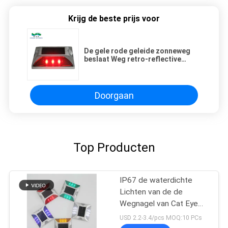
Krijg de beste prijs voor
De gele rode geleide zonneweg
beslaat Weg retro-reflective
aluminium 3pcs LED/side
Doorgaan
Top Producten
IP67 de waterdichte
Lichten van de de
Wegnagel van Cat Eye
Road Stud Outdoor
USD 2.2-3.4/pcs MOQ:10 PCs
Zonne