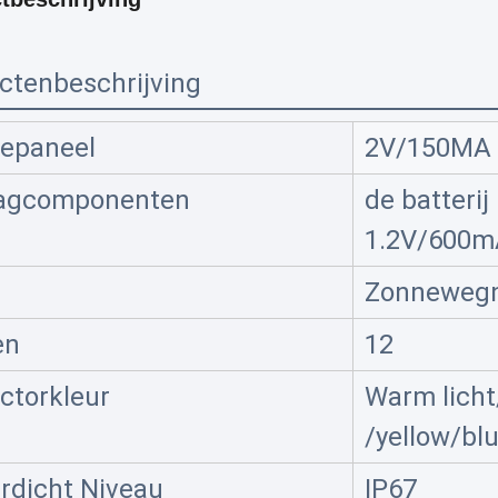
ctenbeschrijving
epaneel
2V/150MA
agcomponenten
de batteri
1.2V/600
Zonnewegn
en
12
ctorkleur
Warm licht
/yellow/bl
rdicht Niveau
IP67