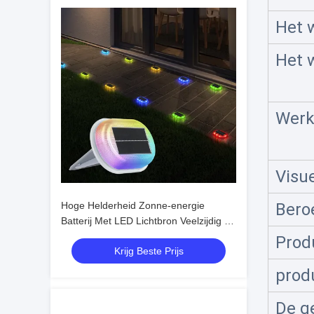
Het 
Het 
Werk
Visu
Hoge Helderheid Zonne-energie
Bero
Batterij Met LED Lichtbron Veelzijdig En
Betrouwbaar
Prod
Krijg Beste Prijs
prod
De g