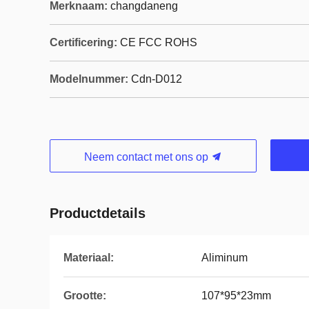
Merknaam:
changdaneng
Certificering:
CE FCC ROHS
Modelnummer:
Cdn-D012
Neem contact met ons op
Productdetails
Materiaal:
Aliminum
Grootte:
107*95*23mm