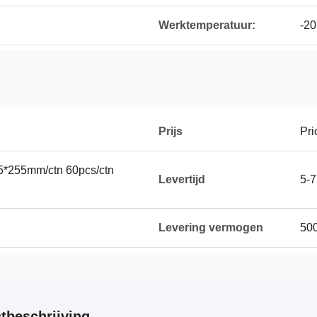
Werktemperatuur:
-20
Prijs
Pri
45*255mm/ctn 60pcs/ctn
Levertijd
5-
Levering vermogen
50
tbeschrijving