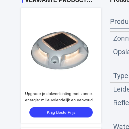
VERWANTE PRODUCTEN
Produ
Zonn
Opsl
Type
Leid
Upgrade je dokverlichting met zonne-
energie: milieuvriendelijk en eenvoudig
Refle
te installeren
Krijg Beste Prijs
Wate