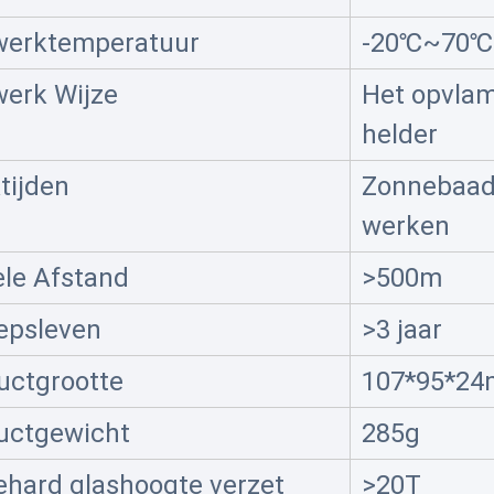
werktemperatuur
-20℃~70℃
werk Wijze
Het opvla
helder
tijden
Zonnebaad
werken
ele Afstand
>500m
epsleven
>3 jaar
uctgrootte
107*95*2
uctgewicht
285g
ehard glashoogte verzet
>20T