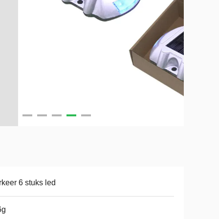
keer 6 stuks led
6g