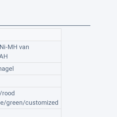
j Ni-MH van
mAH
agel
/rood
ue/green/customized