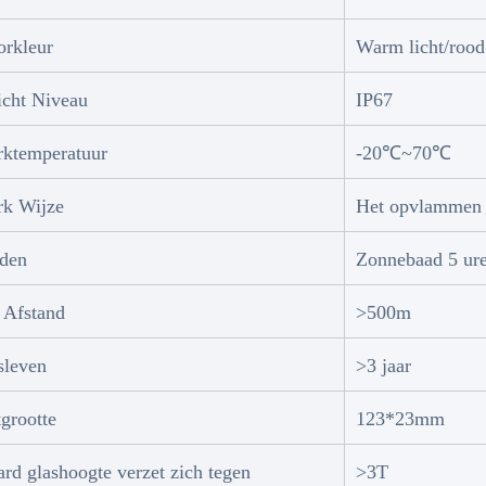
orkleur
Warm licht/rood
icht Niveau
IP67
rktemperatuur
-20℃~70℃
rk Wijze
Het opvlammen o
jden
Zonnebaad 5 ur
 Afstand
>500m
sleven
>3 jaar
grootte
123*23mm
rd glashoogte verzet zich tegen
>3T