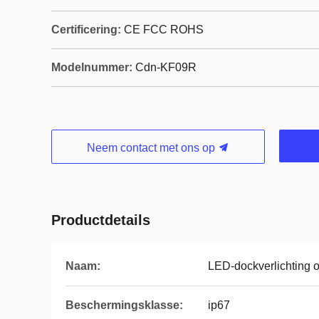
Certificering:
CE FCC ROHS
Modelnummer:
Cdn-KF09R
Neem contact met ons op
Productdetails
Naam:
LED-dockverlichting 
Beschermingsklasse:
ip67