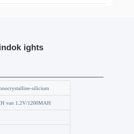
ndok ights
ocrystalline-silicium
-MH van 1.2V/1200MAH