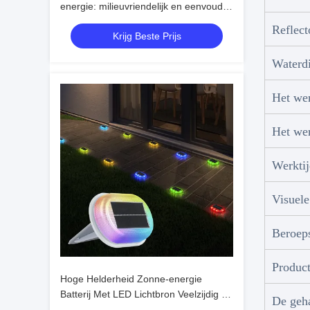
energie: milieuvriendelijk en eenvoudig
te installeren
Reflect
Krijg Beste Prijs
Waterd
Het we
Het we
Werkti
Visuele
Beroep
Product
Hoge Helderheid Zonne-energie
Batterij Met LED Lichtbron Veelzijdig En
De geha
Betrouwbaar