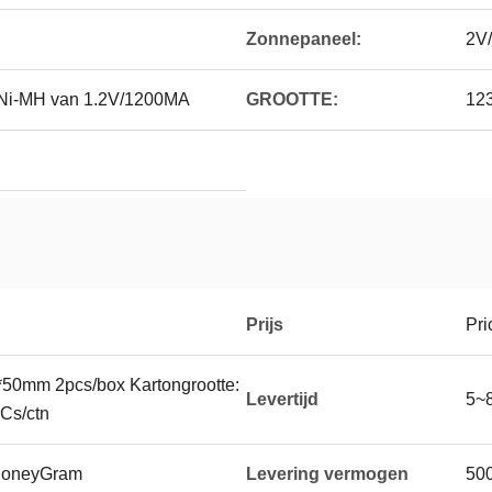
Zonnepaneel:
2V
j Ni-MH van 1.2V/1200MA
GROOTTE:
12
Prijs
Pri
50mm 2pcs/box Kartongrootte:
Levertijd
5~
Cs/ctn
 MoneyGram
Levering vermogen
50