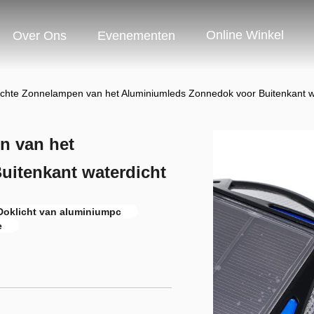
Online Winkel
Over Ons
Evenementen
chte Zonnelampen van het Aluminiumleds Zonnedok voor Buitenkant w
n van het
itenkant waterdicht
Doklicht van aluminiumpc
e