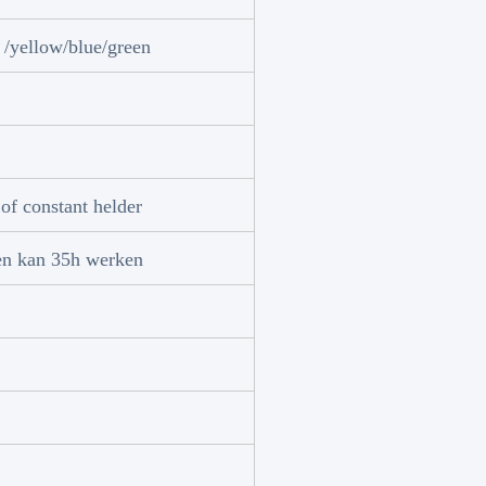
 /yellow/blue/green
f constant helder
en kan 35h werken