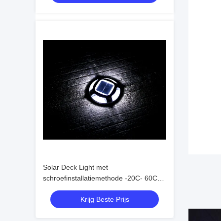
Solar Deck Light met
schroefinstallatiemethode -20C- 60C
Gemakkelijk te installeren
Krijg Beste Prijs