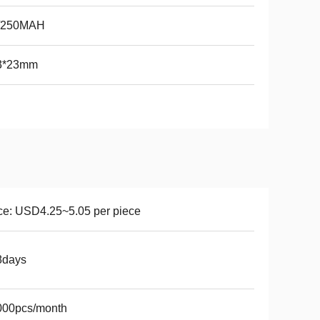
/250MAH
3*23mm
ce: USD4.25~5.05 per piece
8days
000pcs/month