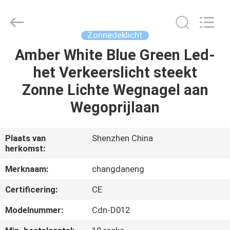
Changdaneng
Technology
Co.,
Ltd..
All
Zonnedeklicht
Rights
Reserved.
Amber White Blue Green Led-
HUIS
het Verkeerslicht steekt
PRODUCTEN
Zonne Lichte Wegnagel aan
Wegoprijlaan
OVER
ONS
Plaats van
Shenzhen China
herkomst:
FABRIEKSRONDLEIDING
Merknaam:
changdaneng
Certificering:
CE
KWALITEITSCONTROLE
Modelnummer:
Cdn-D012