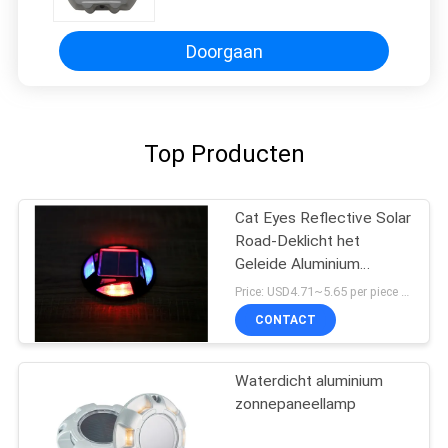
Doorgaan
Top Producten
Cat Eyes Reflective Solar
Road-Deklicht het
Geleide Aluminium
Opvlammen
Price: USD4.71~5.65 per piece MOQ:10 reeksen
CONTACT
Waterdicht aluminium
zonnepaneellamp