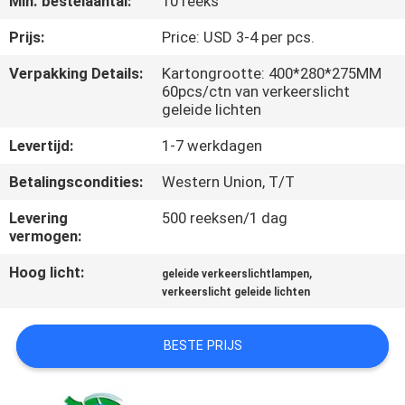
Min. bestelaantal:
10 reeks
NEEM
CONTACT
Prijs:
Price: USD 3-4 per pcs.
MET
Verpakking Details:
Kartongrootte: 400*280*275MM
60pcs/ctn van verkeerslicht
ONS
geleide lichten
OP
Levertijd:
1-7 werkdagen
Betalingscondities:
Western Union, T/T
NIEUWS
Levering
500 reeksen/1 dag
vermogen:
GEVALLEN
Hoog licht:
,
geleide verkeerslichtlampen
verkeerslicht geleide lichten
EEN
OFFERTE
BESTE PRIJS
AANVRAGEN