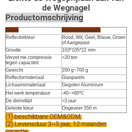
de Wegnagel
Productomschrijving
Verkeersteken
:
Naam
Zonnewegnagels
Reflectorkleur
Rood, Wit, Geel, Blauw, Groen
of Aangepast
Grootte
103*105*22 mm
Verzet me compressie
>20 ton
tegen capaciteit
Gewicht
200 g~700 g
Reflectormateriaal
Glasparels
Lichaamsmateriaal
Gegoten Aluminium
Het werk temperatuur
-40~+60℃
De diensttijd
>3 jaar
Geleide kleur
Ongeveer 350 m
(
1)
beschikbare OEM&ODM;
(
2)
Levensduur 3~5 jaar, 12 maanden
garantie.