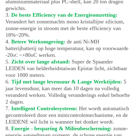
aluminiummateriaal plus PC-shell, kan 20 ton dragen
gewichts.
3.
De beste Efficiency van de Energieomzetting:
Verandert het zonnemachts mono kristallijne silicium,
zonne-energie in stroom met de beste efficiency van
18%~20%.
4.
Betere Werkomgeving:
de anti Ni-MH
batterijbatterij op hoge temperatuur, kan op voorwaarde
-20
~+80oC werken.
oC
5.
Zicht over lange afstand:
Super de Spaander
LEIDEN van helderheidstaiwan Epistar licht, zichtbaar
voor 1000 meters.
6.
Tijd met lange levensuur & Lange Werktijden:
5
jaar levensduur, kan meer dan 10 dagen na volledig
veranderd werken. Volledig veranderings enkel behoefte
2 dagen.
7.
Intelligent Controlesysteem:
Het wordt automatisch
gecontroleerd door een minicontrolemechanisme, en de
LEIDENE wil licht is wanneer het donker wordt.
8.
Energie - besparing & Milieubescherming:
zonne-
energie aangedreven systeem, de schone energie van