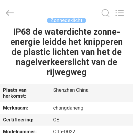
Changdaneng
Technology
Co.,
Ltd..
All
Zonnedeklicht
Rights
Reserved.
IP68 de waterdichte zonne-
HUIS
energie leidde het knipperen
PRODUCTEN
de plastic lichten van het de
nagelverkeerslicht van de
OVER
rijwegweg
ONS
Plaats van
Shenzhen China
herkomst:
FABRIEKSRONDLEIDING
Merknaam:
changdaneng
KWALITEITSCONTROLE
Certificering:
CE
Modelnummer:
Cdn-D022