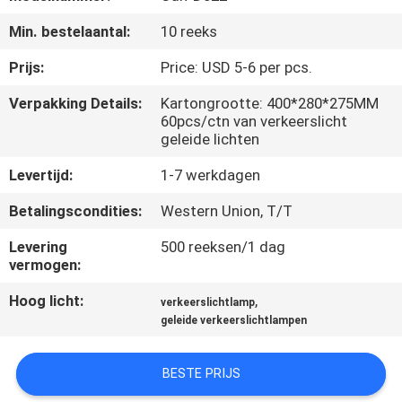
NEEM
Min. bestelaantal:
10 reeks
CONTACT
MET
Prijs:
Price: USD 5-6 per pcs.
ONS
Verpakking Details:
Kartongrootte: 400*280*275MM
60pcs/ctn van verkeerslicht
OP
geleide lichten
Levertijd:
1-7 werkdagen
NIEUWS
Betalingscondities:
Western Union, T/T
GEVALLEN
Levering
500 reeksen/1 dag
vermogen:
EEN
Hoog licht:
,
verkeerslichtlamp
geleide verkeerslichtlampen
OFFERTE
AANVRAGEN
BESTE PRIJS