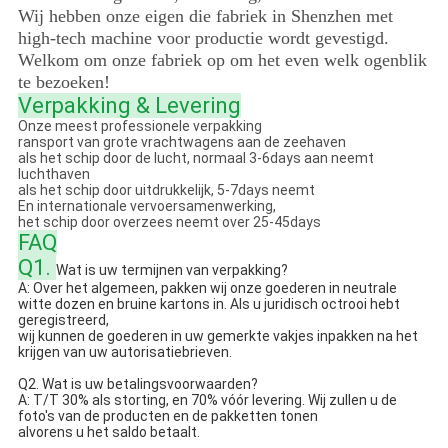
Wij hebben onze eigen die fabriek in Shenzhen met
high-tech machine voor productie wordt gevestigd.
Welkom om onze fabriek op om het even welk ogenblik
te bezoeken!
Verpakking & Levering
Onze meest professionele verpakking
ransport van grote vrachtwagens aan de zeehaven
als het schip door de lucht, normaal 3-6days aan neemt
luchthaven
als het schip door uitdrukkelijk, 5-7days neemt
En internationale vervoersamenwerking,
het schip door overzees neemt over 25-45days
FAQ
Q1.
Wat is uw termijnen van verpakking?
A: Over het algemeen, pakken wij onze goederen in neutrale
witte dozen en bruine kartons in. Als u juridisch octrooi hebt
geregistreerd,
wij kunnen de goederen in uw gemerkte vakjes inpakken na het
krijgen van uw autorisatiebrieven.
Q2. Wat is uw betalingsvoorwaarden?
A: T/T 30% als storting, en 70% vóór levering. Wij zullen u de
foto's van de producten en de pakketten tonen
alvorens u het saldo betaalt.