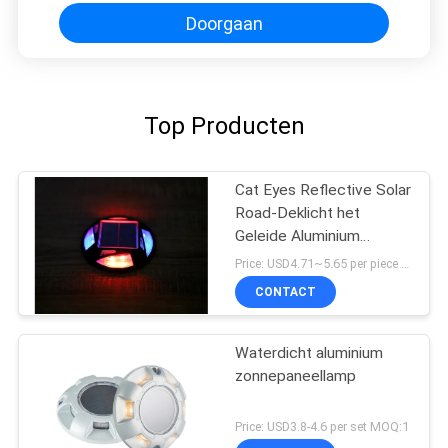
rijwegweg
Doorgaan
Top Producten
Cat Eyes Reflective Solar
Road-Deklicht het
Geleide Aluminium
Opvlammen
Price: USD4.71~5.65 per piece MOQ:10 reeksen
CONTACT
Waterdicht aluminium
zonnepaneellamp
Price: USD3.8-4.6 per set MOQ:1