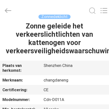
Changdaneng
Technology
Co.,
Ltd..
All
Zonnedeklicht
Rights
Reserved.
Zonne geleide het
HUIS
verkeerslichtlichten van
PRODUCTEN
kattenogen voor
verkeersveiligheidswaarschuwi
OVER
ONS
Plaats van
Shenzhen China
herkomst:
FABRIEKSRONDLEIDING
Merknaam:
changdaneng
Certificering:
CE
KWALITEITSCONTROLE
Modelnummer:
Cdn-D011A