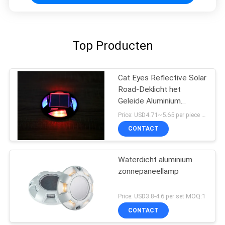
Top Producten
Cat Eyes Reflective Solar
Road-Deklicht het
Geleide Aluminium
Opvlammen
Price: USD4.71~5.65 per piece MOQ:10 reeksen
CONTACT
Waterdicht aluminium
zonnepaneellamp
Price: USD3.8-4.6 per set MOQ:1
CONTACT