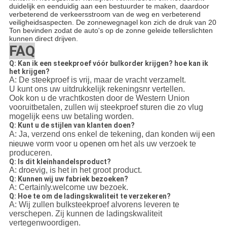
duidelijk en eenduidig aan een bestuurder te maken, daardoor
verbeterend de verkeersstroom van de weg en verbeterend
veiligheidsaspecten. De zonnewegnagel kon zich de druk van 20
Ton bevinden zodat de auto's op de zonne geleide tellerslichten
kunnen direct drijven.
FAQ
Q
:
Kan ik een steekproef vóór bulkorder krijgen? hoe kan ik
het krijgen?
A
:
De steekproef is vrij, maar de vracht verzamelt.
U kunt ons uw uitdrukkelijk rekeningsnr vertellen.
Ook kon u de vrachtkosten door de Western Union
vooruitbetalen, zullen wij steekproef sturen die zo vlug
mogelijk eens uw betaling worden.
Q: Kunt u de stijlen van klanten doen?
een
A: Ja, verzend ons enkel de tekening, dan konden wij
nieuwe vorm voor u openen om
het als uw verzoek te
produceren.
Q: Is dit kleinhandelsproduct?
A: droevig, is het in het groot product.
Q: Kunnen wij uw fabriek bezoeken?
A: Certainly.welcome uw bezoek.
Q: Hoe te om de ladingskwaliteit te verzekeren?
A: Wij zullen bulksteekproef alvorens leveren te
verschepen. Zij kunnen de ladingskwaliteit
vertegenwoordigen.