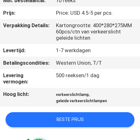
Min. bestelaantal:
10 reeks
NEEM
CONTACT
Prijs:
Price: USD 4.5-5 per pcs.
MET
Verpakking Details:
Kartongrootte: 400*280*275MM
60pcs/ctn van verkeerslicht
ONS
geleide lichten
OP
Levertijd:
1-7 werkdagen
Betalingscondities:
Western Union, T/T
NIEUWS
Levering
500 reeksen/1 dag
vermogen:
GEVALLEN
Hoog licht:
,
verkeerslichtlamp
geleide verkeerslichtlampen
EEN
OFFERTE
BESTE PRIJS
AANVRAGEN