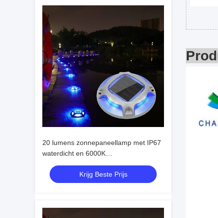
Prod
20 lumens zonnepaneellamp met IP67
waterdicht en 6000K
daglichtwaarschuwing voor
Krijg Beste Prijs
buitengebruik