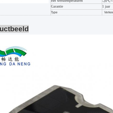
Het werktemperaturen
℃~
-20
Garantie
1 jaar
Type
Verkee
uctbeeld