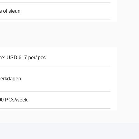
ts of steun
ce: USD 6- 7 per/ pcs
werkdagen
00 PCs/week