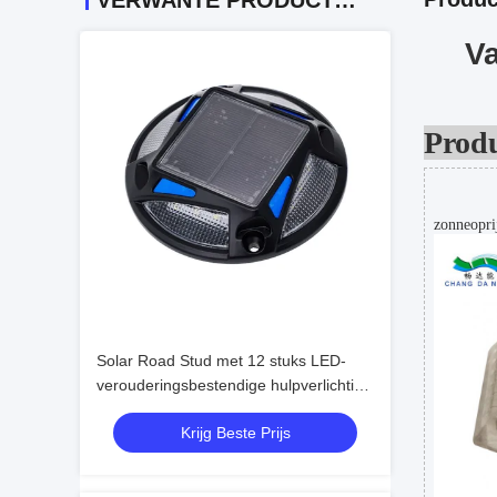
VERWANTE PRODUCTEN
Va
Produ
zonneopri
Solar Road Stud met 12 stuks LED-
verouderingsbestendige hulpverlichting
voor verkeersveiligheid
Krijg Beste Prijs