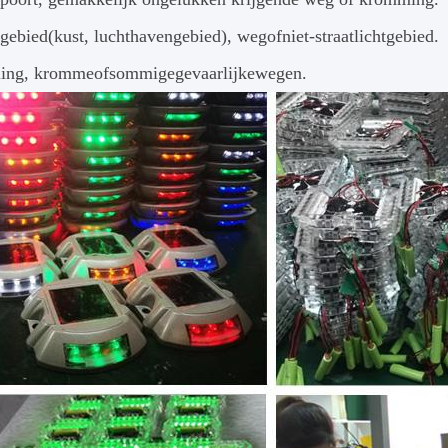
gebied(kust, luchthavengebied), wegofniet-straatlichtgebied.
ling, krommeofsommigegevaarlijkewegen.