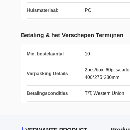
Huismateriaal:
PC
Betaling & het Verschepen Termijnen
Min. bestelaantal
10
2pcs/box, 60pcs/carto
Verpakking Details
400*275*280mm
Betalingscondities
T/T, Western Union
Produc