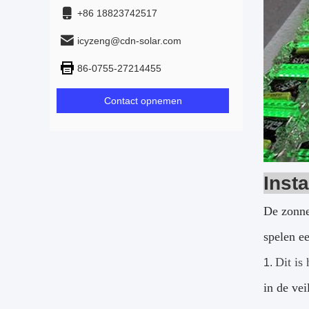
+86 18823742517
icyzeng@cdn-solar.com
86-0755-27214455
Contact opnemen
Insta
De zonnen
spelen ee
Dit is 
1.
in de vei