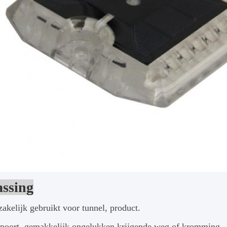
ssing
akelijk gebruikt voor tunnel, product.
lpoort, gemakkelijk ongelukken krijgende weg of kromming.