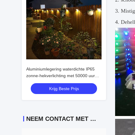
3. Mistig
4. Dehel
Aluminiumlegering waterdichte IP65
zonne-hekverlichting met 50000 uur
levensduur en 2V ingangsspanning
Krijg Beste Prijs
NEEM CONTACT MET ONS OP