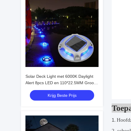
Solar Deck Light met 6000K Daylight
Alert 8pcs LED en 110*22.5MM Grootte
voor buitengebruik
Krijg Beste Prijs
Toepa
Hoofdz
1.
2. schoo