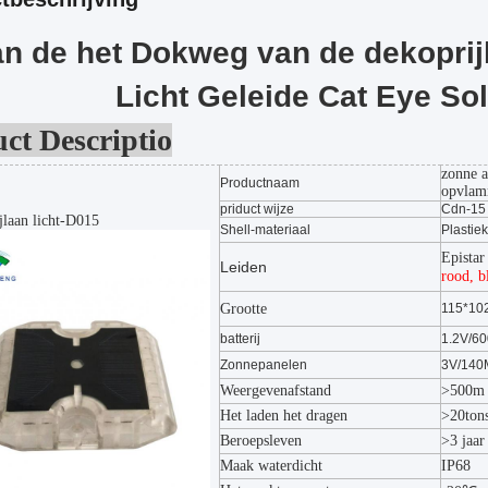
n de het Dokweg van de dekoprij
Licht Geleide Cat Eye So
ct Descriptio
zonne 
Productnaam
opvlam
priduct wijze
Cdn-15
jlaan licht-D015
Shell-materiaal
Plastiek
Epistar
Leiden
rood, b
Grootte
115*10
batterij
1.2V/6
Zonnepanelen
3V/140
Weergevenafstand
>500m
Het laden het dragen
>20ton
Beroepsleven
>3 jaar
Maak waterdicht
IP68