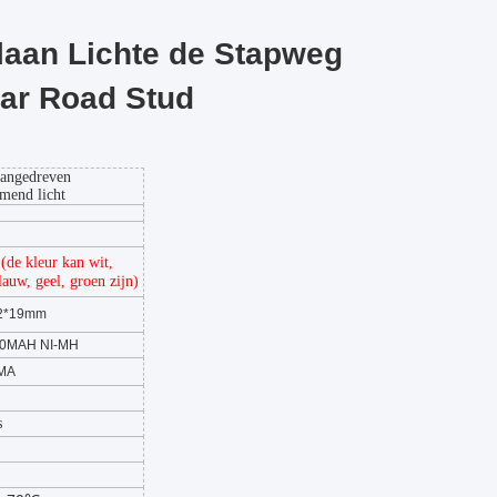
laan Lichte de Stapweg
lar Road Stud
aangedreven
mend licht
(de kleur kan wit,
lauw, geel, groen zijn)
2*19mm
00MAH NI-MH
MA
s