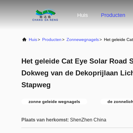
Huis
Producten
Huis
>
Producten
>
Zonnewegnagels
>
Het geleide Ca
Het geleide Cat Eye Solar Road 
Dokweg van de Dekoprijlaan Lich
Stapweg
zonne geleide wegnagels
de zonnelic
Plaats van herkomst:
ShenZhen China