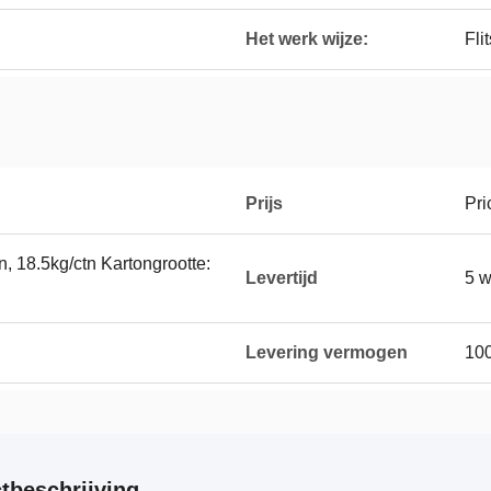
Het werk wijze:
Fli
Prijs
Pri
n, 18.5kg/ctn Kartongrootte:
Levertijd
5 
Levering vermogen
10
tbeschrijving