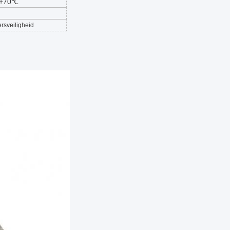
+70℃
rsveiligheid