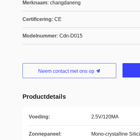
Merknaam:
changdaneng
Certificering:
CE
Modelnummer:
Cdn-D015
Neem contact met ons op
Productdetails
Voeding:
2.5V/120MA
Zonnepaneel:
Mono-crystalline Sili