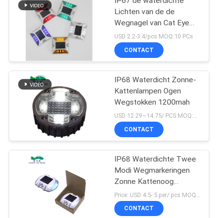
IP67 de waterdichte
Lichten van de de
Wegnagel van Cat Eye
Road Stud Outdoor
USD 2.2-3.4/pcs MOQ:10 PCs
Zonne
CONTACT
IP68 Waterdicht Zonne-
Kattenlampen Ogen
Wegstokken 1200mah
USD 12.29~14.75/ PCS MOQ:PCs 1
CONTACT
IP68 Waterdichte Twee
Modi Wegmarkeringen
Zonne Kattenoog
Wegmarkering
Price: USD 4.5- 5 per/ pcs MOQ:10
CONTACT