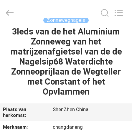
Changdaneng
Technology
Co.,
Ltd..
All
Zonnewegnagels
Rights
Reserved.
3leds van de het Aluminium
HUIS
Zonneweg van het
PRODUCTEN
matrijzenafgietsel van de de
Nagelsip68 Waterdichte
OVER
Zonneoprijlaan de Wegteller
ONS
met Constant of het
Opvlammen
FABRIEKSRONDLEIDING
Plaats van
ShenZhen China
KWALITEITSCONTROLE
herkomst:
Merknaam:
changdaneng