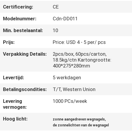
NEEM
Certificering:
CE
CONTACT
Modelnummer:
Cdn-DD011
MET
Min. bestelaantal:
10
ONS
OP
Prijs:
Price: USD 4 - 5 per/ pcs
Verpakking Details:
2pcs/box, 60pcs/carton,
18.5kg/ctn Kartongrootte:
NIEUWS
400*275*280mm
Levertijd:
5 werkdagen
GEVALLEN
Betalingscondities:
T/T, Western Union
EEN
Levering
1000 PCs/week
vermogen:
OFFERTE
AANVRAGEN
Hoog licht:
,
zonne aangedreven wegnagels
de zonnelichten van de wegnagel