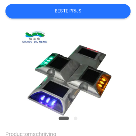
ONLINE
BESTE PRIJS
SHOP
SITEMAP
PRIVACYBELEID
Productomschrijving