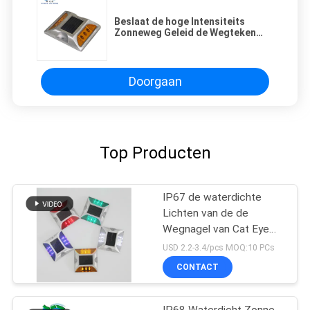
Beslaat de hoge Intensiteits
Zonneweg Geleid de Wegteken
van de Douanebatterij
Pak/Zonnenagel
Doorgaan
Top Producten
IP67 de waterdichte
Lichten van de de
Wegnagel van Cat Eye
Road Stud Outdoor
USD 2.2-3.4/pcs MOQ:10 PCs
Zonne
CONTACT
IP68 Waterdicht Zonne-