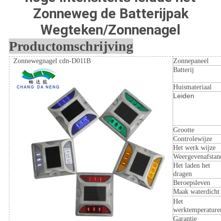
Zonneweg de Batterijpak
Wegteken/Zonnenagel
Productomschrijving
Zonnewegnagel cdn-D011B
Zonnepaneel
Batterij
Huismateriaal
Leiden
Grootte
Controlewijze
Het werk wijze
Weergevenafstan
Het laden het
dragen
Beroepsleven
Maak waterdicht
Het
werktemperature
Garantie