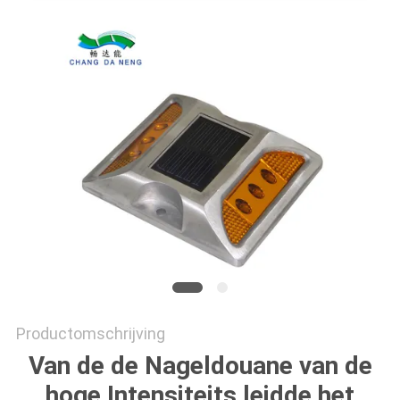
ONLINE
SHOP
SITEMAP
PRIVACYBELEID
Productomschrijving
Van de de Nageldouane van de
hoge Intensiteits leidde het