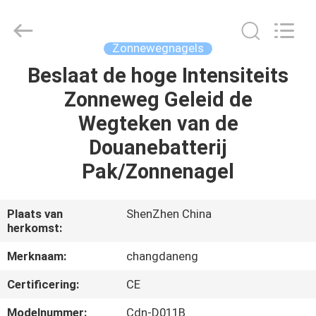
Changdaneng
Technology
Co.,
Ltd..
All
Zonnewegnagels
Rights
Reserved.
Beslaat de hoge Intensiteits
HUIS
Zonneweg Geleid de
PRODUCTEN
Wegteken van de
Douanebatterij
OVER
Pak/Zonnenagel
ONS
Plaats van
ShenZhen China
herkomst:
FABRIEKSRONDLEIDING
Merknaam:
changdaneng
KWALITEITSCONTROLE
Certificering:
CE
Modelnummer:
Cdn-D011B