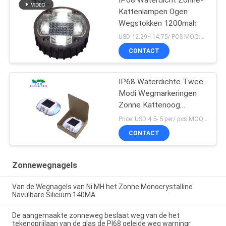
Kattenlampen Ogen
Wegstokken 1200mah
USD 12.29~14.75/ PCS MOQ:PCs 1
CONTACT
IP68 Waterdichte Twee
Modi Wegmarkeringen
Zonne Kattenoog
Wegmarkering
Price: USD 4.5- 5 per/ pcs MOQ:10
CONTACT
Zonnewegnagels
Van de Wegnagels van Ni MH het Zonne Monocrystalline
Navulbare Silicium 140MA
De aangemaakte zonneweg beslaat weg van de het
tekenoprijlaan van de glas de PI68 geleide weg warningr