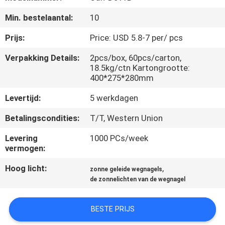
NEEM
Min. bestelaantal:
10
CONTACT
MET
Prijs:
Price: USD 5.8-7 per/ pcs
ONS
Verpakking Details:
2pcs/box, 60pcs/carton,
18.5kg/ctn Kartongrootte:
OP
400*275*280mm
Levertijd:
5 werkdagen
NIEUWS
Betalingscondities:
T/T, Western Union
GEVALLEN
Levering
1000 PCs/week
vermogen:
EEN
Hoog licht:
,
zonne geleide wegnagels
de zonnelichten van de wegnagel
OFFERTE
AANVRAGEN
BESTE PRIJS