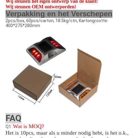
Wij steunen het eigen ontwerp van de klant!
Wij steunen OEM ontwerporden!
Verpakking en het Verschepen
2pcs/box, 60pcs/carton, 18.5kg/ctn, Kartongrootte:
400*275*280mm
FAQ
Wat is MOQ?
Q1.
Het is 10pcs, maar als u minder nodig hebt, is het o.k.,