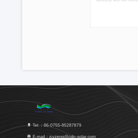
Tel.：86-0755-85287879
E-mail：icyzeng@cdn-solar.com