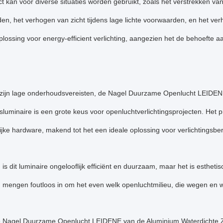
t kan voor diverse situaties worden gebruikt, zoals het verstrekken va
n, het verhogen van zicht tijdens lage lichte voorwaarden, en het ver
plossing voor energy-efficient verlichting, aangezien het de behoefte a
zijn lage onderhoudsvereisten, de Nagel Duurzame Openlucht LEIDE
gsluminaire is een grote keus voor openluchtverlichtingsprojecten. Het p
jke hardware, makend tot het een ideale oplossing voor verlichtingsber
n is dit luminaire ongelooflijk efficiënt en duurzaam, maar het is esthet
 mengen foutloos in om het even welk openluchtmilieu, die wegen en w
 Nagel Duurzame Openlucht LEIDENE van de Aluminium Waterdichte Zo