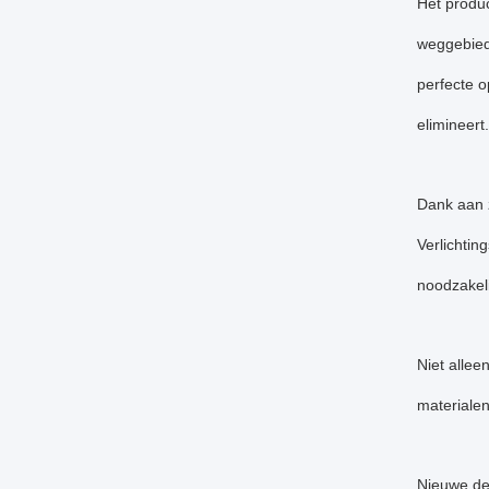
Het produc
weggebiede
perfecte o
elimineert.
Dank aan 
Verlichtin
noodzakeli
Niet allee
materialen
Nieuwe de