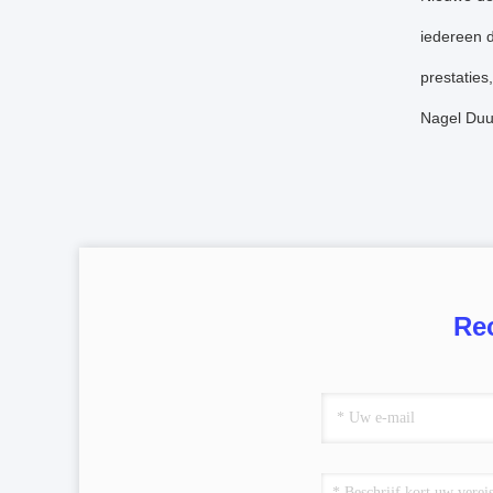
iedereen d
prestaties
Nagel Duu
Re