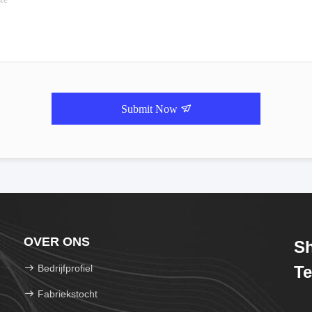
Submit Now
OVER ONS
S
Bedrijfprofiel
Te
Fabriekstocht