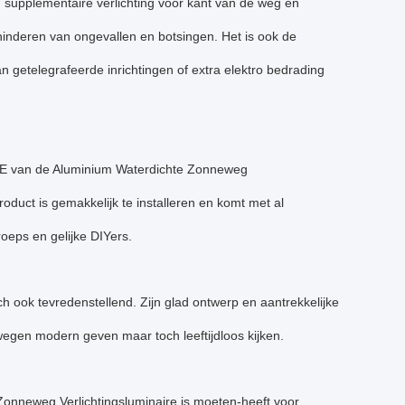
n supplementaire verlichting voor kant van de weg en
hinderen van ongevallen en botsingen. Het is ook de
an getelegrafeerde inrichtingen of extra elektro bedrading
NE van de Aluminium Waterdichte Zonneweg
roduct is gemakkelijk te installeren en komt met al
oeps en gelijke DIYers.
isch ook tevredenstellend. Zijn glad ontwerp en aantrekkelijke
egen modern geven maar toch leeftijdloos kijken.
nneweg Verlichtingsluminaire is moeten-heeft voor