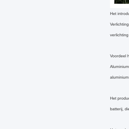
Het intro
Verlichtin
verlichtin
Voordeel 
Aluminium 
aluminiumb
Het produc
batterij, 