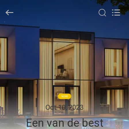
Changdaneng
Technology
Co.,
Ltd..
All
Rights
Reserved.
HUIS
PRODUCTEN
OVER
ONS
FABRIEKSRONDLEIDING
NEWS
Oct 10, 2023
KWALITEITSCONTROLE
Een van de best