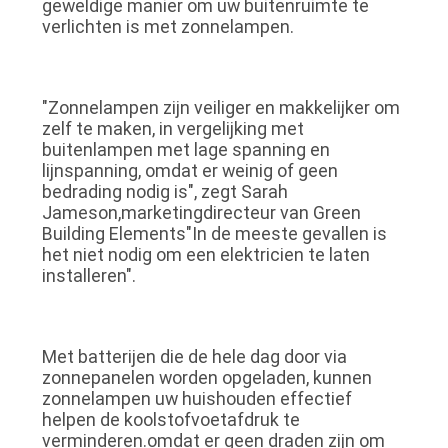
geweldige manier om uw buitenruimte te
ONLINE
verlichten is met zonnelampen.
SHOP
"Zonnelampen zijn veiliger en makkelijker om
SITEMAP
zelf te maken, in vergelijking met
buitenlampen met lage spanning en
lijnspanning, omdat er weinig of geen
PRIVACYBELEID
bedrading nodig is", zegt Sarah
Jameson,marketingdirecteur van Green
Building Elements"In de meeste gevallen is
het niet nodig om een elektricien te laten
installeren".
Met batterijen die de hele dag door via
zonnepanelen worden opgeladen, kunnen
zonnelampen uw huishouden effectief
helpen de koolstofvoetafdruk te
verminderen.omdat er geen draden zijn om