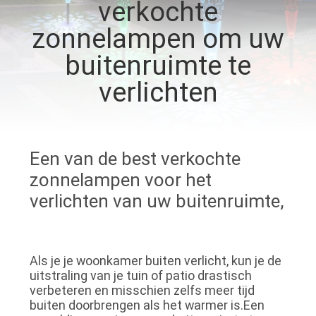
NEEM
verkochte
CONTACT
zonnelampen om uw
MET
buitenruimte te
ONS
verlichten
OP
NIEUWS
Een van de best verkochte
zonnelampen voor het
GEVALLEN
verlichten van uw buitenruimte,
EEN
OFFERTE
Als je je woonkamer buiten verlicht, kun je de
uitstraling van je tuin of patio drastisch
AANVRAGEN
verbeteren en misschien zelfs meer tijd
buiten doorbrengen als het warmer is.Een