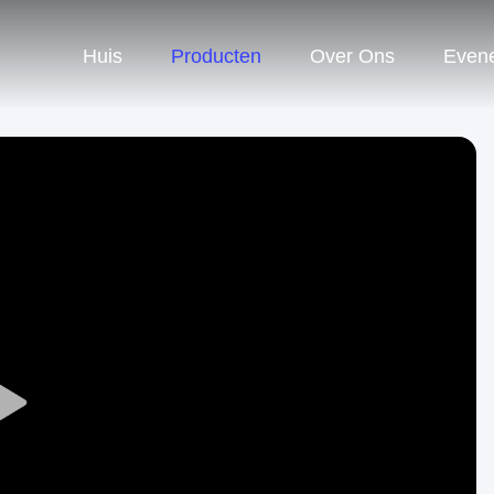
Huis
Producten
Over Ons
Even
Play
Video