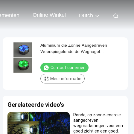
Online Winkel
ementen
Dutch
Aluminium die Zonne Aangedreven
Weerspiegelende de Wegnagel
opvlammen van Landschapslichten
Contact opnemen
Meer informatie
Gerelateerde video's
Ronde, op zonne-energie
aangedreven
wegmarkeringen voor een
goed zicht en een goed