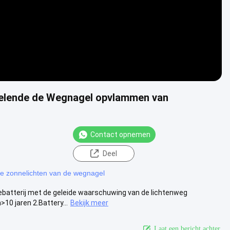
elende de Wegnagel opvlammen van
Contact opnemen
Deel
e zonnelichten van de wegnagel
atterij met de geleide waarschuwing van de lichtenweg
10 jaren 2.Battery...
Bekijk meer
Laat een bericht achter.