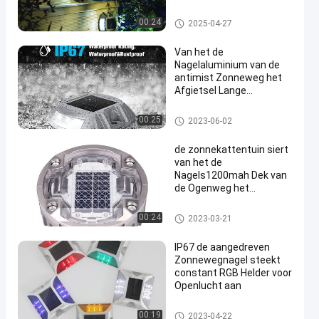
zicht op lange afstand
Zonnewegnagels
00:24
2025-04-27
Van het de
Nagelaluminium van de
antimist Zonneweg het
Afgietsel Lange
Levensduur voor Weg en
weg
Zonnewegnagels
00:25
2023-06-02
de zonnekattentuin siert
van het de
Nagels1200mah Dek van
de Ogenweg het
Spoorlichten voor
Openlucht
Zonnewegnagels
00:24
2023-03-21
IP67 de aangedreven
Zonnewegnagel steekt
constant RGB Helder voor
Openlucht aan
Zonnewegnagels
00:19
2023-04-22