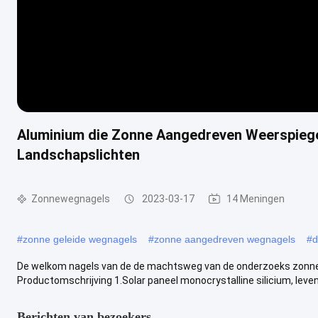
Aluminium die Zonne Aangedreven Weerspieg
Landschapslichten
Zonnewegnagels
2023-03-17
14 Meningen
#
zonne geleide wegnagels
#
zonne aangedreven wegnagels
#
d
De welkom nagels van de de machtsweg van de onderzoeks zonneb
Productomschrijving 1.Solar paneel monocrystalline silicium, leven>
Berichten van bezoekers